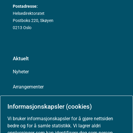
Postadresse:
Helsedirektoratet
Postboks 220, Skøyen
0213 Oslo
Aktuelt
Nyheter
Arrangementer
Høringer
Informasjonskapsler (cookies)
Presse
Vi bruker informasjonskapsler for å gjøre nettsiden
bedre og for å samle statistikk. Vi lagrer aldri
opplysninger som kan identifisere deg som person.