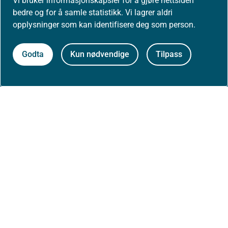
Vi bruker informasjonskapsler for å gjøre nettsiden
bedre og for å samle statistikk. Vi lagrer aldri
Postadresse:
opplysninger som kan identifisere deg som person.
Helsedirektoratet
Postboks 220, Skøyen
0213 Oslo
Godta
Kun nødvendige
Tilpass
Aktuelt
Nyheter
Arrangementer
Høringer