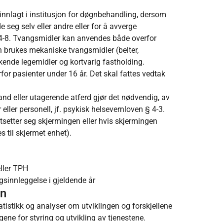
nnlagt i institusjon for døgnbehandling, dersom
seg selv eller andre eller for å avverge
§ 4-8. Tvangsmidler kan anvendes både overfor
an brukes mekaniske tvangsmidler (belter,
kende legemidler og kortvarig fastholding.
or pasienter under 16 år. Det skal fattes vedtak
d eller utagerende atferd gjør det nødvendig, av
 eller personell, jf. psykisk helsevernloven § 4-3.
setter seg skjermingen eller hvis skjermingen
s til skjermet enhet).
ller TPH
sinnleggelse i gjeldende år
en
stikk og analyser om utviklingen og forskjellene
gene for styring og utvikling av tjenestene.