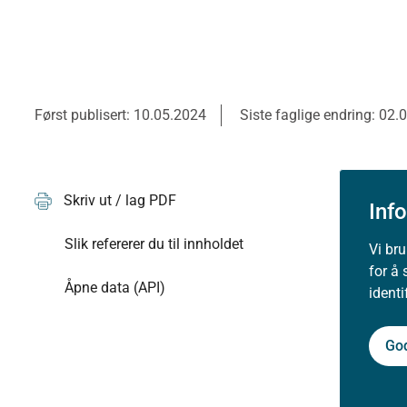
Først publisert: 10.05.2024
Siste faglige endring: 02.
Skriv ut / lag PDF
Inf
Slik refererer du til innholdet
Vi br
for å 
Åpne data (API)
ident
Go