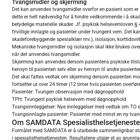
Tvangsmidler og skjerming
Det kan anvendes tvangsmidler overfor en pasient som er i
dette er helt nødvendig for å hindre vedkommende i å skade 
betydelige materielle skader. Jf. psykisk helsevernloven 
frivillige innlagte og pasienter under tvungent vern. Det k
skadeforebyggende spesialklær mv.), isolasjon, korttidsvir
Mekaniske tvangsmidler og isolasjon skal ikke brukes overf
når det anvendes tvangsmidler.
Skjerming kan anvendes dersom pasientens psykiske tilstan
hensyn til pasienten selv eller av hensyn til andre pasienter
Det skal fattes vedtak om skjerming dersom pasienten mot
fortsetter ut over 24 timer (12 timer hvis pasienten overføre
Pasienter: Tvungen observasjon med døgnopphold
TPH: Tvungent psykisk helsevern med døgnopphold
Tvangsinnleggelser: Nye innleggelser med vedtak om TO e
Tvangsinnlagte pasienter: Pasienter med minst en ny tvang
Om SAMDATA Spesialisthelsetjenest
Formålet med SAMDATA er å utarbeide sammenlignbar stati
i spesialisthelsetjenesten. Resultatene utgjør et av grunnla