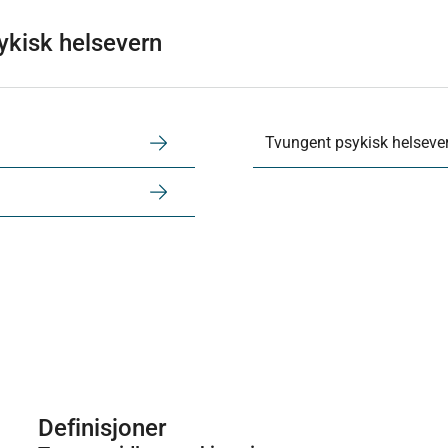
sykisk helsevern
Tvungent psykisk helsev
Definisjoner