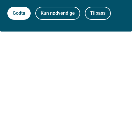
Godta
Kun nødvendige
Tilpass
Først publisert: 2020-09-01
Siste faglige endring: 11. mars 2025
Se tidligere versjoner
Skriv ut / lag PDF
Slik refererer du til innholdet
Åpne data (API)