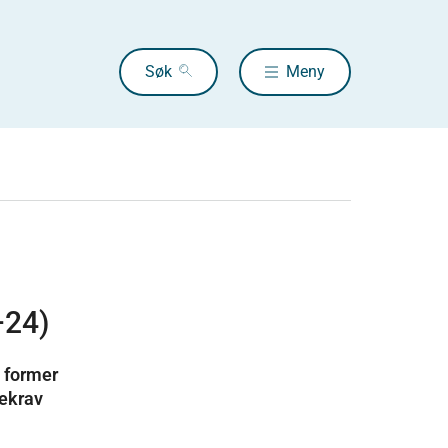
Søk
Meny
–24)
e former
sekrav