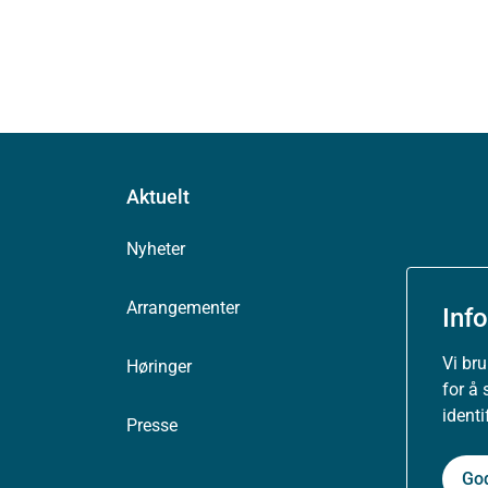
Aktuelt
Nyheter
Arrangementer
Inf
Vi br
Høringer
for å 
ident
Presse
Go