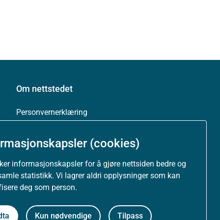
Om nettstedet
Personvernerklæring
Tilgjengelighetserklæring (uustatus.no)
ormasjonskapsler (cookies)
uker informasjonskapsler for å gjøre nettsiden bedre og
Besøksstatistikk og informasjonskapsler
samle statistikk. Vi lagrer aldri opplysninger som kan
ifisere deg som person.
Nyhetsvarsel og abonnement
dta
Kun nødvendige
Tilpass
Åpne data (API)