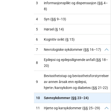
3
informasjonsplikt og dispensasjon (§§ 4–
8)
4
Syn (§§ 9–13)
5
Hørsel (§ 14)
6
Kognitiv svikt (§ 15)
7
Nevrologiske sykdommer (§§ 16–17)
Epilepsi og epilepsilignende anfall (§§ 18–
8
20)
Bevissthetstap og bevissthetsforstyrrelser
9
av annen årsak enn epilepsi,
hjerte-/karsykdom og diabetes (§§ 21-22)
10
Søvnsykdommer (§§ 23–24)
11
Hjerte og karsykdommer (§§ 25–29)