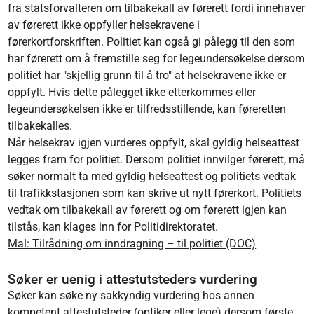
fra statsforvalteren om tilbakekall av førerett fordi innehaver
av førerett ikke oppfyller helsekravene i
førerkortforskriften. Politiet kan også gi pålegg til den som
har førerett om å fremstille seg for legeundersøkelse dersom
politiet har "skjellig grunn til å tro" at helsekravene ikke er
oppfylt. Hvis dette pålegget ikke etterkommes eller
legeundersøkelsen ikke er tilfredsstillende, kan føreretten
tilbakekalles.
Når helsekrav igjen vurderes oppfylt, skal gyldig helseattest
legges fram for politiet. Dersom politiet innvilger førerett, må
søker normalt ta med gyldig helseattest og politiets vedtak
til trafikkstasjonen som kan skrive ut nytt førerkort. Politiets
vedtak om tilbakekall av førerett og om førerett igjen kan
tilstås, kan klages inn for Politidirektoratet.
Mal: Tilrådning om inndragning – til politiet (DOC)
Søker er uenig i attestutsteders vurdering
Søker kan søke ny sakkyndig vurdering hos annen
kompetent attestutsteder (optiker eller lege) dersom første