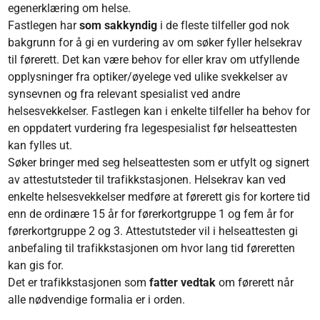
egenerklæring om helse.
Fastlegen har
som sakkyndig
i de fleste tilfeller god nok
bakgrunn for å gi en vurdering av om søker fyller helsekrav
til førerett. Det kan være behov for eller krav om utfyllende
opplysninger fra optiker/øyelege ved ulike svekkelser av
synsevnen og fra relevant spesialist ved andre
helsesvekkelser. Fastlegen kan i enkelte tilfeller ha behov for
en oppdatert vurdering fra legespesialist før helseattesten
kan fylles ut.
Søker bringer med seg helseattesten som er utfylt og signert
av attestutsteder til trafikkstasjonen. Helsekrav kan ved
enkelte helsesvekkelser medføre at førerett gis for kortere tid
enn de ordinære 15 år for førerkortgruppe 1 og fem år for
førerkortgruppe 2 og 3. Attestutsteder vil i helseattesten gi
anbefaling til trafikkstasjonen om hvor lang tid føreretten
kan gis for.
Det er trafikkstasjonen som
fatter vedtak
om førerett når
alle nødvendige formalia er i orden.