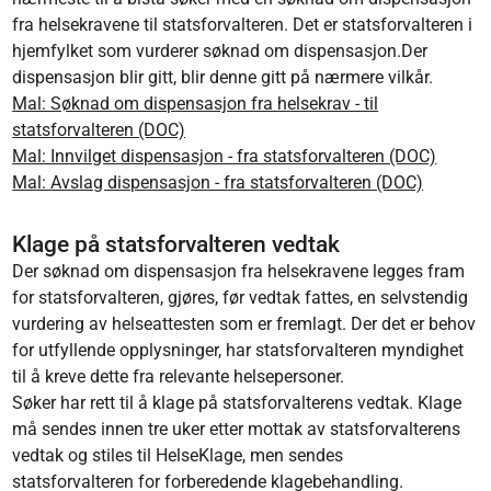
fra helsekravene til statsforvalteren. Det er statsforvalteren i
hjemfylket som vurderer søknad om dispensasjon.Der
dispensasjon blir gitt, blir denne gitt på nærmere vilkår.
Mal: Søknad om dispensasjon fra helsekrav - til
statsforvalteren (DOC)
Mal: Innvilget dispensasjon - fra statsforvalteren (DOC)
Mal: Avslag dispensasjon - fra statsforvalteren (DOC)
Klage på statsforvalteren vedtak
Der søknad om dispensasjon fra helsekravene legges fram
for statsforvalteren, gjøres, før vedtak fattes, en selvstendig
vurdering av helseattesten som er fremlagt. Der det er behov
for utfyllende opplysninger, har statsforvalteren myndighet
til å kreve dette fra relevante helsepersoner.
Søker har rett til å klage på statsforvalterens vedtak. Klage
må sendes innen tre uker etter mottak av statsforvalterens
vedtak og stiles til HelseKlage, men sendes
statsforvalteren for forberedende klagebehandling.