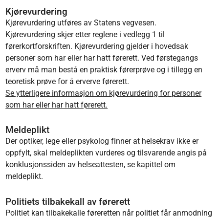
Kjørevurdering
Kjørevurdering utføres av Statens vegvesen.
Kjørevurdering skjer etter reglene i vedlegg 1 til
førerkortforskriften. Kjørevurdering gjelder i hovedsak
personer som har eller har hatt førerett. Ved førstegangs
erverv må man bestå en praktisk førerprøve og i tillegg en
teoretisk prøve for å erverve førerett.
Se ytterligere informasjon om kjørevurdering for personer
som har eller har hatt førerett.
Meldeplikt
Der optiker, lege eller psykolog finner at helsekrav ikke er
oppfylt, skal meldeplikten vurderes og tilsvarende angis på
konklusjonssiden av helseattesten, se kapittel om
meldeplikt.
Politiets tilbakekall av førerett
Politiet kan tilbakekalle føreretten når politiet får anmodning