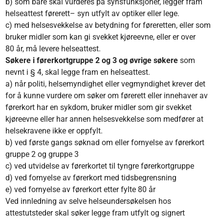
b) som bare skal vurderes på synsfunksjoner, legger fram
helseattest førerett– syn utfylt av optiker eller lege.
c) med helsesvekkelse av betydning for føreretten, eller som
bruker midler som kan gi svekket kjøreevne, eller er over
80 år, må levere helseattest.
Søkere i førerkortgruppe 2 og 3 og øvrige søkere
som
nevnt i § 4, skal legge fram en helseattest.
a) når politi, helsemyndighet eller vegmyndighet krever det
for å kunne vurdere om søker om førerett eller innehaver av
førerkort har en sykdom, bruker midler som gir svekket
kjøreevne eller har annen helsesvekkelse som medfører at
helsekravene ikke er oppfylt.
b) ved første gangs søknad om eller fornyelse av førerkort
gruppe 2 og gruppe 3
c) ved utvidelse av førerkortet til tyngre førerkortgruppe
d) ved fornyelse av førerkort med tidsbegrensning
e) ved fornyelse av førerkort etter fylte 80 år
Ved innledning av selve helseundersøkelsen hos
attestutsteder skal søker legge fram utfylt og signert