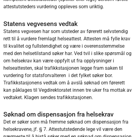
attestutsteders vurdering oppleves som uriktig.
Statens vegvesens vedtak
Statens vegvesen har som utsteder av førerett selvstendig
rett til å vurdere fremlagt helseattest. Attesten må fylle krav
til kvalitet og fullstendighet og være i overensstemmelse
med den helsetilstand søker har. Ved tvil i slike spørsmål og
om helsekrav kan være oppfylt ut fra opplysninger i
helseattesten, skal trafikkstasjonen legge fram saken til
vurdering for statsforvalteren i det fylket søker bor.
Trafikkstasjonens vedtak om å avslå søknad om førerett
kan påklages til Vegdirektoratet innen tre uker fra mottak av
vedtaket. Klagen sendes trafikkstasjonen.
Søknad om dispensasjon fra helsekrav
Det er søker som må fremme søknad om dispensasjon fra
helsekravene, jf. § 7. Attestutstedende lege vil være den
nærmeste til å bistå søker med en søknad om dispensasjon