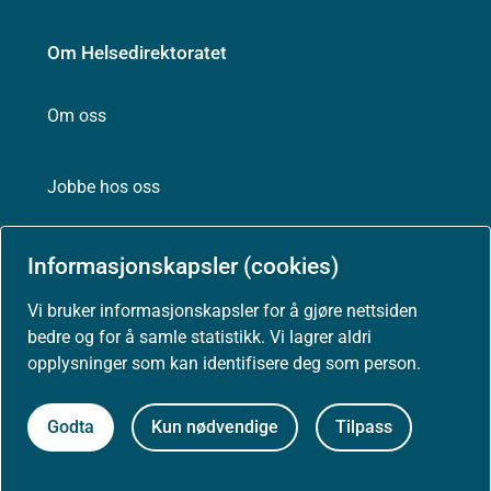
Om Helsedirektoratet
Om oss
Jobbe hos oss
Kontakt oss
Informasjonskapsler (cookies)
Postadresse:
Vi bruker informasjonskapsler for å gjøre nettsiden
Helsedirektoratet
bedre og for å samle statistikk. Vi lagrer aldri
Postboks 220, Skøyen
opplysninger som kan identifisere deg som person.
0213 Oslo
Godta
Kun nødvendige
Tilpass