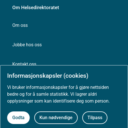
Om Helsedirektoratet
Om oss
Jobbe hos oss
Kontakt oss
Informasjonskapsler (cookies)
Postadresse:
Helsedirektoratet
Vi bruker informasjonskapsler for å gjøre nettsiden
Postboks 220, Skøyen
bedre og for å samle statistikk. Vi lagrer aldri
0213 Oslo
opplysninger som kan identifisere deg som person.
Godta
Kun nødvendige
Tilpass