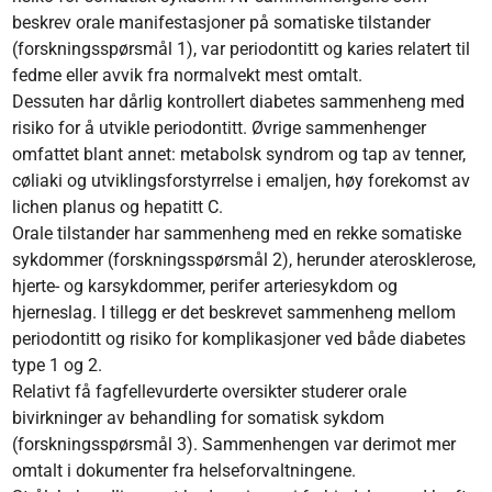
beskrev orale manifestasjoner på somatiske tilstander
(forskningsspørsmål 1), var periodontitt og karies relatert til
fedme eller avvik fra normalvekt mest omtalt.
Dessuten har dårlig kontrollert diabetes sammenheng med
risiko for å utvikle periodontitt. Øvrige sammenhenger
omfattet blant annet: metabolsk syndrom og tap av tenner,
cøliaki og utviklingsforstyrrelse i emaljen, høy forekomst av
lichen planus og hepatitt C.
Orale tilstander har sammenheng med en rekke somatiske
sykdommer (forskningsspørsmål 2), herunder aterosklerose,
hjerte- og karsykdommer, perifer arteriesykdom og
hjerneslag. I tillegg er det beskrevet sammenheng mellom
periodontitt og risiko for komplikasjoner ved både diabetes
type 1 og 2.
Relativt få fagfellevurderte oversikter studerer orale
bivirkninger av behandling for somatisk sykdom
(forskningsspørsmål 3). Sammenhengen var derimot mer
omtalt i dokumenter fra helseforvaltningene.