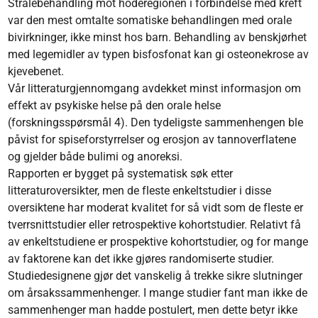
Strålebehandling mot hoderegionen i forbindelse med kreft
var den mest omtalte somatiske behandlingen med orale
bivirkninger, ikke minst hos barn. Behandling av benskjørhet
med legemidler av typen bisfosfonat kan gi osteonekrose av
kjevebenet.
Vår litteraturgjennomgang avdekket minst informasjon om
effekt av psykiske helse på den orale helse
(forskningsspørsmål 4). Den tydeligste sammenhengen ble
påvist for spiseforstyrrelser og erosjon av tannoverflatene
og gjelder både bulimi og anoreksi.
Rapporten er bygget på systematisk søk etter
litteraturoversikter, men de fleste enkeltstudier i disse
oversiktene har moderat kvalitet for så vidt som de fleste er
tverrsnittstudier eller retrospektive kohortstudier. Relativt få
av enkeltstudiene er prospektive kohortstudier, og for mange
av faktorene kan det ikke gjøres randomiserte studier.
Studiedesignene gjør det vanskelig å trekke sikre slutninger
om årsakssammenhenger. I mange studier fant man ikke de
sammenhenger man hadde postulert, men dette betyr ikke