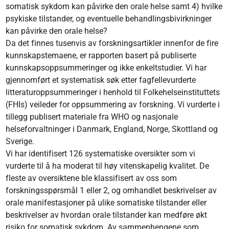
somatisk sykdom kan påvirke den orale helse samt 4) hvilke
psykiske tilstander, og eventuelle behandlingsbivirkninger
kan påvirke den orale helse?
Da det finnes tusenvis av forskningsartikler innenfor de fire
kunnskapstemaene, er rapporten basert på publiserte
kunnskapsoppsummeringer og ikke enkeltstudier. Vi har
gjennomført et systematisk søk etter fagfellevurderte
litteraturoppsummeringer i henhold til Folkehelseinstituttets
(FHIs) veileder for oppsummering av forskning. Vi vurderte i
tillegg publisert materiale fra WHO og nasjonale
helseforvaltninger i Danmark, England, Norge, Skottland og
Sverige.
Vi har identifisert 126 systematiske oversikter som vi
vurderte til å ha moderat til høy vitenskapelig kvalitet. De
fleste av oversiktene ble klassifisert av oss som
forskningsspørsmål 1 eller 2, og omhandlet beskrivelser av
orale manifestasjoner på ulike somatiske tilstander eller
beskrivelser av hvordan orale tilstander kan medføre økt
risiko for somatisk sykdom. Av sammenhengene som