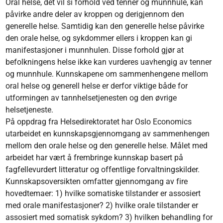
Oral helse, det vil si forhold ved tenner og munnhule, kan
påvirke andre deler av kroppen og derigjennom den
generelle helse. Samtidig kan den generelle helse påvirke
den orale helse, og sykdommer ellers i kroppen kan gi
manifestasjoner i munnhulen. Disse forhold gjør at
befolkningens helse ikke kan vurderes uavhengig av tenner
og munnhule. Kunnskapene om sammenhengene mellom
oral helse og generell helse er derfor viktige både for
utformingen av tannhelsetjenesten og den øvrige
helsetjeneste.
På oppdrag fra Helsedirektoratet har Oslo Economics
utarbeidet en kunnskapsgjennomgang av sammenhengen
mellom den orale helse og den generelle helse. Målet med
arbeidet har vært å frembringe kunnskap basert på
fagfellevurdert litteratur og offentlige forvaltningskilder.
Kunnskapsoversikten omfatter gjennomgang av fire
hovedtemaer: 1) hvilke somatiske tilstander er assosiert
med orale manifestasjoner? 2) hvilke orale tilstander er
assosiert med somatisk sykdom? 3) hvilken behandling for