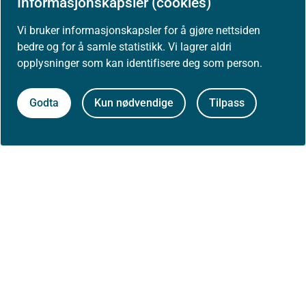
Informasjonskapsler (cookies)
Mål
Tiltak
Målgruppe
Vi bruker informasjonskapsler for å gjøre nettsiden
bedre og for å samle statistikk. Vi lagrer aldri
Kap. 6.1
Helsehjelp og forebygging
opplysninger som kan identifisere deg som person.
Unngå forskrivning av
inhalasjonsaerosol hvis
Godta
Kun nødvendige
Tilpass
mulig
Forskrive inhalatorer
som er flergangs med
refill der det er mulig
Minimere bruken av
desfluran til anestesi i
Spesialist
tråd med ny EU-
forordning
Følge med på
kunnskapsutviklingen for
Spesialist