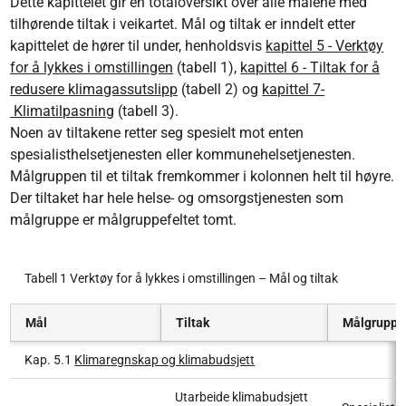
Dette kapittelet gir en totaloversikt over alle målene med
tilhørende tiltak i veikartet. Mål og tiltak er inndelt etter
kapittelet de hører til under, henholdsvis
kapittel 5 - Verktøy
for å lykkes i omstillingen
(tabell 1),
kapittel 6 - Tiltak for å
redusere klimagassutslipp
(tabell 2) og
kapittel 7-
Klimatilpasning
(tabell 3).
Noen av tiltakene retter seg spesielt mot enten
spesialisthelsetjenesten eller kommunehelsetjenesten.
Målgruppen til et tiltak fremkommer i kolonnen helt til høyre.
Der tiltaket har hele helse- og omsorgstjenesten som
målgruppe er målgruppefeltet tomt.
Tabell 1 Verktøy for å lykkes i omstillingen – Mål og tiltak
Mål
Tiltak
Målgruppe
Kap. 5.1
Klimaregnskap og klimabudsjett
Utarbeide klimabudsjett