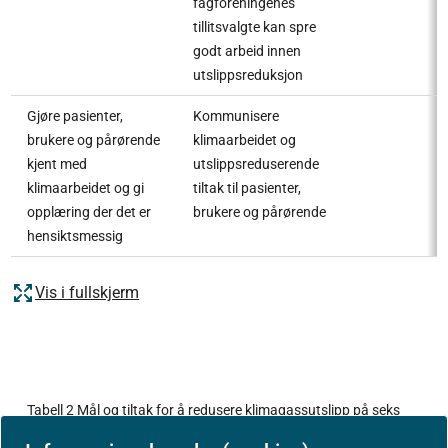
fagforeningenes
tillitsvalgte kan spre
godt arbeid innen
utslippsreduksjon
Gjøre pasienter,
Kommunisere
brukere og pårørende
klimaarbeidet og
kjent med
utslippsreduserende
klimaarbeidet og gi
tiltak til pasienter,
opplæring der det er
brukere og pårørende
hensiktsmessig
Vis i fullskjerm
Tabell 2 Mål og tiltak for å redusere klimagassutslipp på seks
innsatsområder