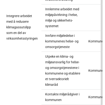
Innlemme arbeidet med
miljøpåvirkning i helse,
Integrere arbeidet
miljø og sikkerhets-
med å redusere
systemet
klimagassutslipp
som en del av
Innføre miljøledelse i
virksomhetsstyringen
kommunenes helse- og
Kommune
omsorgstjeneste
Utpeke en klima- og
miljøansvarlig for helse-
og omsorgstjenestene i
Kommune
kommunene og etablere
et tverrsektorielt
klimaråd
Kontakte miljørådgiver i
Kommune
kommunen