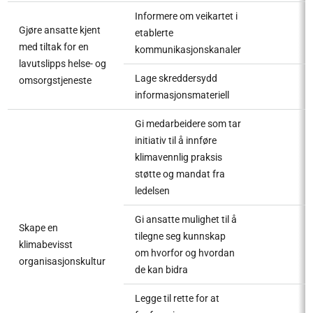
Informere om veikartet i
Gjøre ansatte kjent
etablerte
med tiltak for en
kommunikasjonskanaler
lavutslipps helse- og
Lage skreddersydd
omsorgstjeneste
informasjonsmateriell
Gi medarbeidere som tar
initiativ til å innføre
klimavennlig praksis
støtte og mandat fra
ledelsen
Gi ansatte mulighet til å
Skape en
tilegne seg kunnskap
klimabevisst
om hvorfor og hvordan
organisasjonskultur
de kan bidra
Legge til rette for at