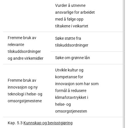
Vurder å utnevne
ansvarlige for arbeidet
med å følge opp
tiltakene i veikartet
Fremme bruk av
Søke støtte fra
relevante
tilskuddsordninger
tilskuddsordninger
Søke om grønne lån
og andre virkemidler
Utvikle kultur og
kompetanse for
Fremme bruk av
innovasjon som har som
innovasjon og ny
formål å redusere
teknologi i helse- og
klimafotavtrykket i
omsorgstjenestene
helse- og
omsorgstjenesten
Kap. 5.3
Kunnskap og bevisstgjøring