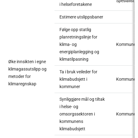
Spesialist
i helseforetakene
Estimere utslippsbaner
Følge opp statlig
planretningslinje for
klima- og
Kommune
energiplanlegging og
klimatilpasning
Øke innsikten i egne
klimagassutslipp og
Ta i bruk veileder for
metoder for
klimabudsjett i
Kommune
klimaregnskap
kommuner
Synliggjøre mål og tiltak
i helse- og
omsorgssektoren i
Kommune
kommunens
klimabudsjett