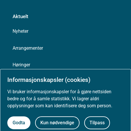
Aktuelt
Nyheter
Arrangementer
Høringer
Informasjonskapsler (cookies)
Presse
Vi bruker informasjonskapsler for å gjøre nettsiden
bedre og for å samle statistikk. Vi lagrer aldri
opplysninger som kan identifisere deg som person.
Om nettstedet
Godta
Kun nødvendige
Tilpass
Personvernerklæring