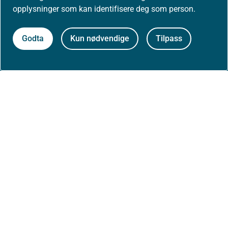
opplysninger som kan identifisere deg som person.
Høringer
Godta
Kun nødvendige
Tilpass
Presse
Om nettstedet
Personvernerklæring
Tilgjengelighetserklæring (uustatus.no)
Besøksstatistikk og informasjonskapsler
Nyhetsvarsel og abonnement