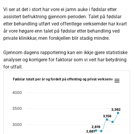
Vi ser at det i stort har vore ei jamn auke i fødslar etter
assistert befruktning gjennom perioden. Talet på fødslar
etter behandling utført ved offentlege verksemder har kvart
år vore høgare enn talet på fødslar etter behandling ved
private klinikkar, men forskjellen blir stadig mindre.
Gjennom dagens rapportering kan ein ikkje gjere statistiske
analyser og korrigere for faktorar som vi veit har betydning
for utfall.
Fødslar totalt per år og fordelt på offentleg og privat verksemd
Fødslar totalt per år og fordelt på offentleg og privat verksemd
Line chart with 3 lines.
The chart has 1 X axis displaying categories.
4000
The chart has 1 Y axis displaying values. Data ranges from 2
3500
3,362
3,362
3,158
3,158
3000
2,819
2,819
2,681
2,681