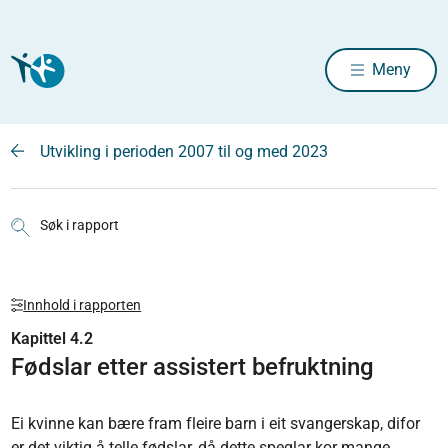
Meny
Utvikling i perioden 2007 til og med 2023
Søk i rapport
Innhold i rapporten
Kapittel 4.2
Fødslar etter assistert befruktning
Ei kvinne kan bære fram fleire barn i eit svangerskap, difor
er det viktig å telle fødslar, då dette speglar kor mange