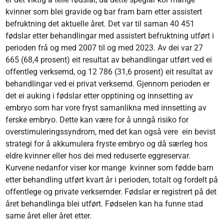
kvinner som blei gravide og bar fram barn etter assistert
befruktning det aktuelle året. Det var til saman 40 451
fødslar etter behandlingar med assistert befruktning utført i
perioden frå og med 2007 til og med 2023. Av dei var 27
665 (68,4 prosent) eit resultat av behandlingar utført ved ei
offentleg verksemd, og 12 786 (31,6 prosent) eit resultat av
behandlingar ved ei privat verksemd. Gjennom perioden er
det ei auking i fødslar etter opptining og innsetting av
embryo som har vore fryst samanlikna med innsetting av
ferske embryo. Dette kan være for å unngå risiko for
overstimuleringssyndrom, med det kan også vere ein bevist
strategi for å akkumulera fryste embryo og då særleg hos
eldre kvinner eller hos dei med reduserte eggreservar.
Kurvene nedanfor viser kor mange kvinner som fødde barn
etter behandling utført kvart år i perioden, totalt og fordelt på
offentlege og private verksemder. Fødslar er registrert på det
året behandlinga blei utført. Fødselen kan ha funne stad
same året eller året etter.