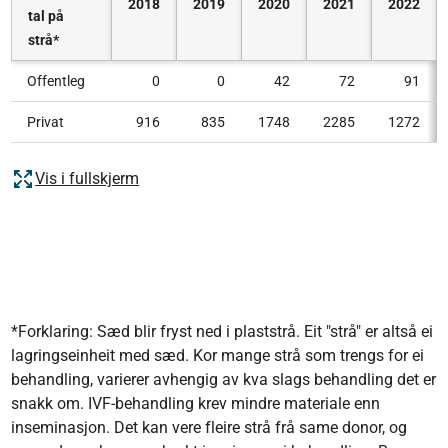
2018
2019
2020
2021
2022
tal på
strå*
Offentleg
0
0
42
72
91
Privat
916
835
1748
2285
1272
Vis i fullskjerm
*Forklaring: Sæd blir fryst ned i plaststrå. Eit "strå" er altså ei
lagringseinheit med sæd. Kor mange strå som trengs for ei
behandling, varierer avhengig av kva slags behandling det er
snakk om. IVF-behandling krev mindre materiale enn
inseminasjon. Det kan vere fleire strå frå same donor, og