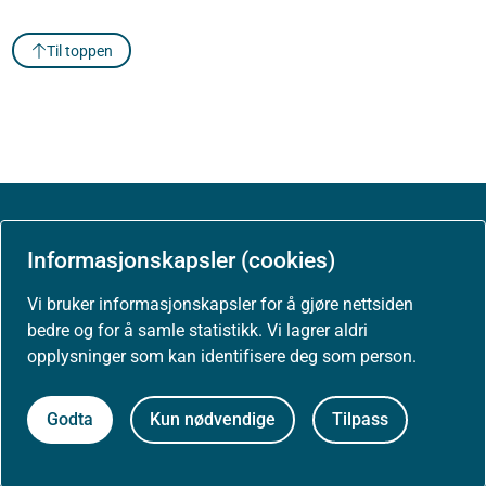
Til toppen
Om Helsedirektoratet
Informasjonskapsler (cookies)
Vi bruker informasjonskapsler for å gjøre nettsiden
Om oss
bedre og for å samle statistikk. Vi lagrer aldri
opplysninger som kan identifisere deg som person.
Jobbe hos oss
Godta
Kun nødvendige
Tilpass