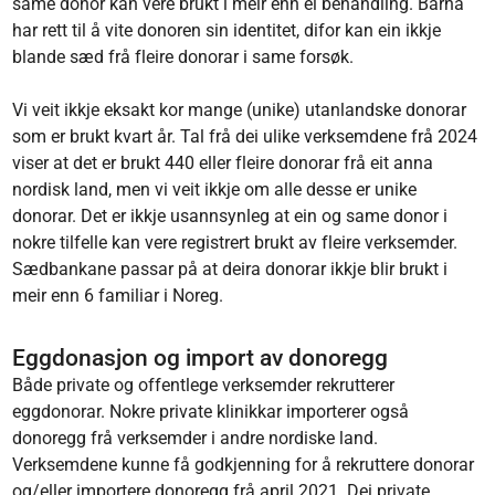
same donor kan vere brukt i meir enn ei behandling. Barna
har rett til å vite donoren sin identitet, difor kan ein ikkje
blande sæd frå fleire donorar i same forsøk.
Vi veit ikkje eksakt kor mange (unike) utanlandske donorar
som er brukt kvart år. Tal frå dei ulike verksemdene frå 2024
viser at det er brukt 440 eller fleire donorar frå eit anna
nordisk land, men vi veit ikkje om alle desse er unike
donorar. Det er ikkje usannsynleg at ein og same donor i
nokre tilfelle kan vere registrert brukt av fleire verksemder.
Sædbankane passar på at deira donorar ikkje blir brukt i
meir enn 6 familiar i Noreg.
Eggdonasjon og import av donoregg
Både private og offentlege verksemder rekrutterer
eggdonorar. Nokre private klinikkar importerer også
donoregg frå verksemder i andre nordiske land.
Verksemdene kunne få godkjenning for å rekruttere donorar
og/eller importere donoregg frå april 2021. Dei private