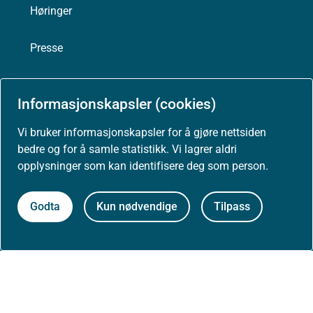
Høringer
Presse
Informasjonskapsler (cookies)
Om nettstedet
Vi bruker informasjonskapsler for å gjøre nettsiden
bedre og for å samle statistikk. Vi lagrer aldri
Personvernerklæring
opplysninger som kan identifisere deg som person.
Tilgjengelighetserklæring (uustatus.no)
Godta
Kun nødvendige
Tilpass
Besøksstatistikk og informasjonskapsler
Nyhetsvarsel og abonnement
Åpne data (API)