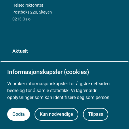
Helsedirektoratet
Postboks 220, Skøyen
0213 Oslo
Aktuelt
Nyheter
Informasjonskapsler (cookies)
Arrangementer
Vi bruker informasjonskapsler for å gjøre nettsiden
bedre og for å samle statistikk. Vi lagrer aldri
opplysninger som kan identifisere deg som person.
Høringer
Godta
Kun nødvendige
Tilpass
Presse