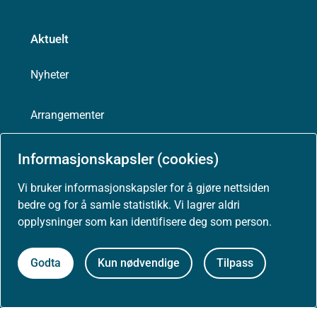
Aktuelt
Nyheter
Arrangementer
Høringer
Informasjonskapsler (cookies)
Vi bruker informasjonskapsler for å gjøre nettsiden
Presse
bedre og for å samle statistikk. Vi lagrer aldri
opplysninger som kan identifisere deg som person.
Godta
Kun nødvendige
Tilpass
Om nettstedet
Personvernerklæring