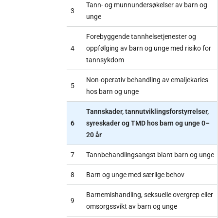
Tann- og munnundersøkelser av barn og
3
unge
Forebyggende tannhelsetjenester og
4
oppfølging av barn og unge med risiko for
tannsykdom
Non-operativ behandling av emaljekaries
5
hos barn og unge
Tannskader, tannutviklingsforstyrrelser,
6
syreskader og TMD hos barn og unge 0–
20 år
7
Tannbehandlingsangst blant barn og unge
8
Barn og unge med særlige behov
Barnemishandling, seksuelle overgrep eller
9
omsorgssvikt av barn og unge