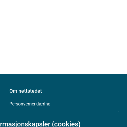
Om nettstedet
Personvernerklæring
Tilgjengelighetserklæring (uustatus.no)
ormasjonskapsler (cookies)