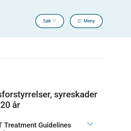
Søk
Meny
sforstyrrelser, syreskader
20 år
T Treatment Guidelines