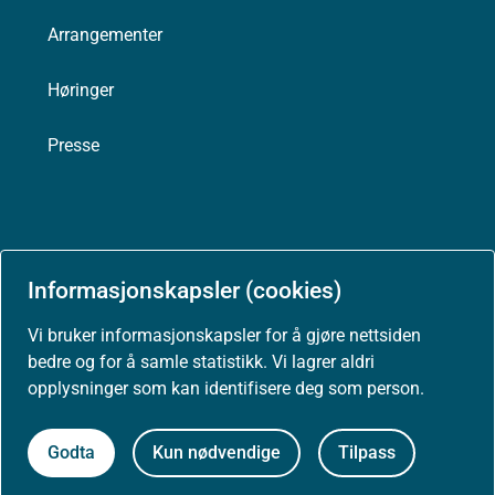
Arrangementer
Høringer
Presse
Om nettstedet
Informasjonskapsler (cookies)
Personvernerklæring
Vi bruker informasjonskapsler for å gjøre nettsiden
bedre og for å samle statistikk. Vi lagrer aldri
Tilgjengelighetserklæring (uustatus.no)
opplysninger som kan identifisere deg som person.
Besøksstatistikk og informasjonskapsler
Godta
Kun nødvendige
Tilpass
Nyhetsvarsel og abonnement