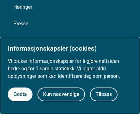
Høringer
Presse
Informasjonskapsler (cookies)
Om nettstedet
Vi bruker informasjonskapsler for å gjøre nettsiden
bedre og for å samle statistikk. Vi lagrer aldri
Personvernerklæring
opplysninger som kan identifisere deg som person.
Tilgjengelighetserklæring (uustatus.no)
Godta
Kun nødvendige
Tilpass
Besøksstatistikk og informasjonskapsler
Nyhetsvarsel og abonnement
Åpne data (API)