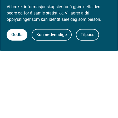
Helsedirektoratet
Vi bruker informasjonskapsler for å gjøre nettsiden
Postboks 220, Skøyen
bedre og for å samle statistikk. Vi lagrer aldri
0213 Oslo
opplysninger som kan identifisere deg som person.
Godta
Kun nødvendige
Tilpass
Aktuelt
Nyheter
Arrangementer
Høringer
Presse