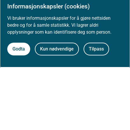
Informasjonskapsler (cookies)
Postadresse:
Helsedirektoratet
Vi bruker informasjonskapsler for å gjøre nettsiden
Postboks 220, Skøyen
bedre og for å samle statistikk. Vi lagrer aldri
0213 Oslo
opplysninger som kan identifisere deg som person.
Godta
Kun nødvendige
Tilpass
Aktuelt
Nyheter
Arrangementer
Høringer