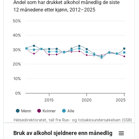
Andel som har drukket alkohol månedlig de siste
Andel som har drukket alkohol månedlig de siste 12 måneden
12 månedene etter kjønn, 2012–2025
The chart has 1 X axis displaying values. Data ranges from 2
The chart has 1 Y axis displaying values. Data ranges from 24
50%
40%
30%
20%
10%
0%
2015
2020
2025
Menn
Kvinner
Alle
Helsedirektoratet, tall fra Rus- og tobakksundersøkelsen (SSB)
End of interactive chart.
Bruk av alkohol sjeldnere enn månedlig
Bruk av alkohol sjeldnere enn månedlig
Line chart with 3 lines.