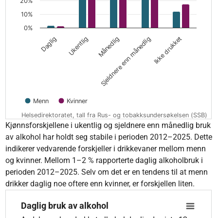
20%
10%
0%
Månedlig
Ikke drukket
Ukentlig
Sjeldnere enn månedlig
Daglig
Menn
Kvinner
Helsedirektoratet, tall fra Rus- og tobakksundersøkelsen (SSB)
End of interactive chart.
Kjønnsforskjellene i ukentlig og sjeldnere enn månedlig bruk
av alkohol har holdt seg stabile i perioden 2012–2025. Dette
indikerer vedvarende forskjeller i drikkevaner mellom menn
og kvinner. Mellom 1–2 % rapporterte daglig alkoholbruk i
perioden 2012–2025. Selv om det er en tendens til at menn
drikker daglig noe oftere enn kvinner, er forskjellen liten.
Daglig bruk av alkohol
Daglig bruk av alkohol
Line chart with 3 lines.