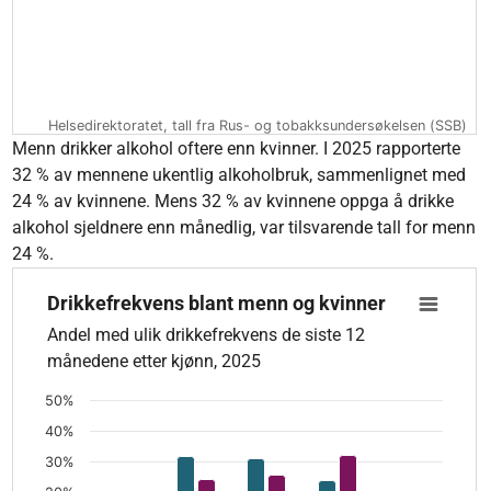
Helsedirektoratet, tall fra Rus- og tobakksundersøkelsen (SSB)
End of interactive chart.
Menn drikker alkohol oftere enn kvinner. I 2025 rapporterte
32 % av mennene ukentlig alkoholbruk, sammenlignet med
24 % av kvinnene. Mens 32 % av kvinnene oppga å drikke
alkohol sjeldnere enn månedlig, var tilsvarende tall for menn
24 %.
Drikkefrekvens blant menn og kvinner
Drikkefrekvens blant menn og kvinner
Bar chart with 2 data series.
Andel med ulik drikkefrekvens de siste 12
Andel med ulik drikkefrekvens de siste 12 månedene etter kjø
månedene etter kjønn, 2025
The chart has 1 X axis displaying categories.
The chart has 1 Y axis displaying values. Data ranges from 1.1
50%
40%
30%