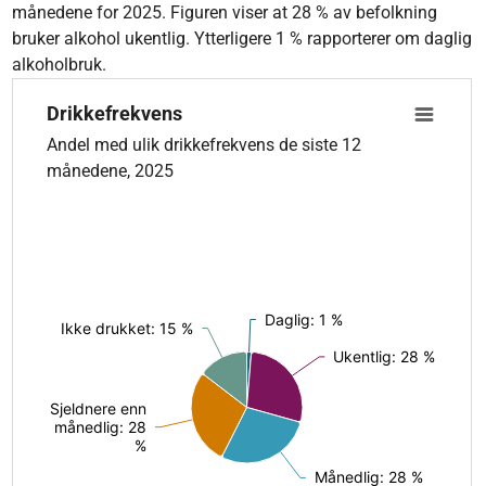
månedene for 2025. Figuren viser at 28 % av befolkning
bruker alkohol ukentlig. Ytterligere 1 % rapporterer om daglig
alkoholbruk.
Drikkefrekvens
Drikkefrekvens
Pie chart with 5 slices.
Andel med ulik drikkefrekvens de siste 12
Andel med ulik drikkefrekvens de siste 12 månedene, 2025
månedene, 2025
Daglig: 1 %
Daglig: 1 %
Ikke drukket: 15 %
Ikke drukket: 15 %
Ukentlig: 28 %
Ukentlig: 28 %
Sjeldnere enn
Sjeldnere enn
månedlig: 28
månedlig: 28
%
%
Månedlig: 28 %
Månedlig: 28 %