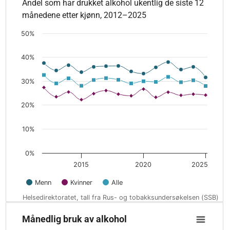
Andel som har drukket alkohol ukentlig de siste 12
Andel som har drukket alkohol ukentlig de siste 12 månedene
månedene etter kjønn, 2012–2025
The chart has 1 X axis displaying values. Data ranges from 2
The chart has 1 Y axis displaying values. Data ranges from 22
50%
40%
30%
20%
10%
0%
2015
2020
2025
Menn
Kvinner
Alle
Helsedirektoratet, tall fra Rus- og tobakksundersøkelsen (SSB)
End of interactive chart.
Månedlig bruk av alkohol
Månedlig bruk av alkohol
Line chart with 3 lines.