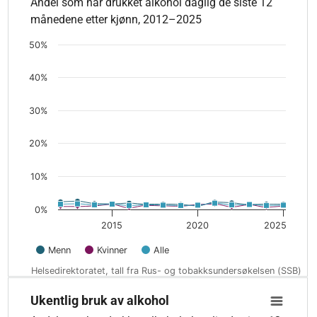
Andel som har drukket alkohol daglig de siste 12
Andel som har drukket alkohol daglig de siste 12 månedene e
månedene etter kjønn, 2012–2025
The chart has 1 X axis displaying values. Data ranges from 2
The chart has 1 Y axis displaying values. Data ranges from 0.5
50%
40%
30%
20%
10%
0%
2015
2020
2025
Menn
Kvinner
Alle
Helsedirektoratet, tall fra Rus- og tobakksundersøkelsen (SSB)
End of interactive chart.
Ukentlig bruk av alkohol
Ukentlig bruk av alkohol
Line chart with 3 lines.