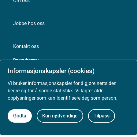
Om oss
Jobbe hos oss
Kontakt oss
Postadresse:
Helsedirektoratet
Informasjonskapsler (cookies)
Postboks 220, Skøyen
0213 Oslo
Vi bruker informasjonskapsler for å gjøre nettsiden
bedre og for å samle statistikk. Vi lagrer aldri
opplysninger som kan identifisere deg som person.
Godta
Kun nødvendige
Tilpass
Aktuelt