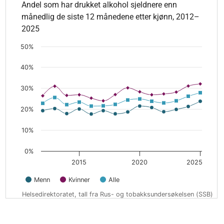
Andel som har drukket alkohol sjeldnere enn
Andel som har drukket alkohol sjeldnere enn månedlig de sis
månedlig de siste 12 månedene etter kjønn, 2012–
The chart has 1 X axis displaying values. Data ranges from 2
2025
The chart has 1 Y axis displaying values. Data ranges from 17
50%
40%
30%
20%
10%
0%
2015
2020
2025
Menn
Kvinner
Alle
Helsedirektoratet, tall fra Rus- og tobakksundersøkelsen (SSB)
End of interactive chart.