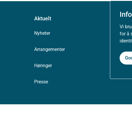
Inf
Aktuelt
Vi br
Nyheter
for å 
ident
Arrangementer
Go
Høringer
Presse