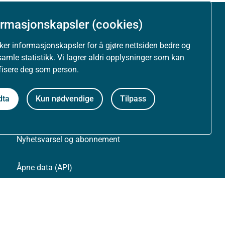
ormasjonskapsler (cookies)
Om nettstedet
uker informasjonskapsler for å gjøre nettsiden bedre og
Personvernerklæring
samle statistikk. Vi lagrer aldri opplysninger som kan
ifisere deg som person.
Tilgjengelighetserklæring (uustatus.no)
dta
Kun nødvendige
Tilpass
Besøksstatistikk og informasjonskapsler
Nyhetsvarsel og abonnement
Åpne data (API)