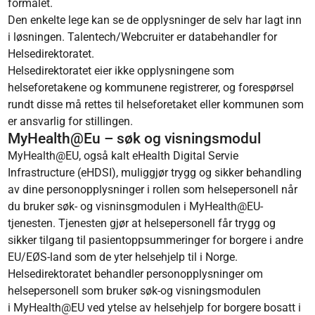
formålet.
Den enkelte lege kan se de opplysninger de selv har lagt inn
i løsningen. Talentech/Webcruiter er databehandler for
Helsedirektoratet.
Helsedirektoratet eier ikke opplysningene som
helseforetakene og kommunene registrerer, og forespørsel
rundt disse må rettes til helseforetaket eller kommunen som
er ansvarlig for stillingen.
MyHealth@Eu – søk og visningsmodul
MyHealth@EU, også kalt eHealth Digital Servie
Infrastructure (eHDSI), muliggjør trygg og sikker behandling
av dine personopplysninger i rollen som helsepersonell når
du bruker sø
k- og visninsgmodulen i MyHealth@EU-
tjenesten. Tjenesten gj
ør at helsepersonell får trygg og
sikker tilgang til pasientoppsummeringer for borgere i andre
EU/EØS-land som de yter helsehjelp til i Norge.
Helsedirektoratet behandler personopplysninger om
helsepersonell som bruker søk-og visningsmodulen
i MyHealth@EU ved ytelse av helsehjelp for borgere bosatt i