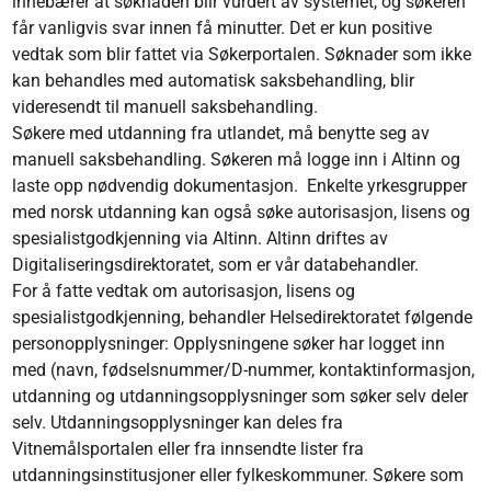
innebærer at søknaden blir vurdert av systemet, og søkeren
får vanligvis svar innen få minutter. Det er kun positive
vedtak som blir fattet via Søkerportalen. Søknader som ikke
kan behandles med automatisk saksbehandling, blir
videresendt til manuell saksbehandling.
Søkere med utdanning fra utlandet, må benytte seg av
manuell saksbehandling. Søkeren må logge inn i Altinn og
laste opp nødvendig dokumentasjon. Enkelte yrkesgrupper
med norsk utdanning kan også søke autorisasjon, lisens og
spesialistgodkjenning via Altinn. Altinn driftes av
Digitaliseringsdirektoratet, som er vår databehandler.
For å fatte vedtak om autorisasjon, lisens og
spesialistgodkjenning, behandler Helsedirektoratet følgende
personopplysninger: Opplysningene søker har logget inn
med (navn, fødselsnummer/D-nummer, kontaktinformasjon,
utdanning og utdanningsopplysninger som søker selv deler
selv. Utdanningsopplysninger kan deles fra
Vitnemålsportalen eller fra innsendte lister fra
utdanningsinstitusjoner eller fylkeskommuner. Søkere som