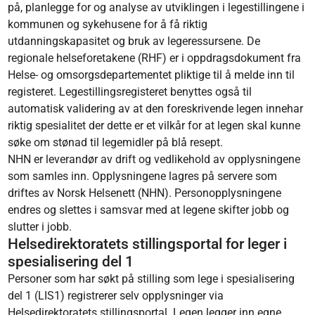
på, planlegge for og analyse av utviklingen i legestillingene i
kommunen og sykehusene for å få riktig
utdanningskapasitet og bruk av legeressursene. De
regionale helseforetakene (RHF) er i oppdragsdokument fra
Helse- og omsorgsdepartementet pliktige til å melde inn til
registeret. Legestillingsregisteret benyttes også til
automatisk validering av at den foreskrivende legen innehar
riktig spesialitet der dette er et vilkår for at legen skal kunne
søke om stønad til legemidler på blå resept.
NHN er leverandør av drift og vedlikehold av opplysningene
som samles inn. Opplysningene lagres på servere som
driftes av Norsk Helsenett (NHN). Personopplysningene
endres og slettes i samsvar med at legene skifter jobb og
slutter i jobb.
Helsedirektoratets stillingsportal for leger i
spesialisering del 1
Personer som har søkt på stilling som lege i spesialisering
del 1 (LIS1) registrerer selv opplysninger via
Helsedirektoratets stillingsportal. Legen legger inn egne