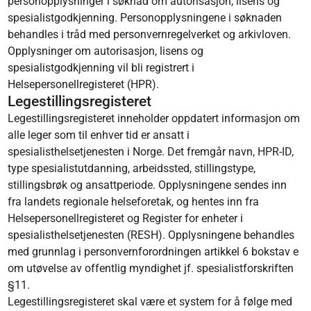
personopplysninger i søknad om autorisasjon, lisens og
spesialistgodkjenning. Personopplysningene i søknaden
behandles i tråd med personvernregelverket og arkivloven.
Opplysninger om autorisasjon, lisens og
spesialistgodkjenning vil bli registrert i
Helsepersonellregisteret (HPR).
Legestillingsregisteret
Legestillingsregisteret inneholder oppdatert informasjon om
alle leger som til enhver tid er ansatt i
spesialisthelsetjenesten i Norge. Det fremgår navn, HPR-ID,
type spesialistutdanning, arbeidssted, stillingstype,
stillingsbrøk og ansattperiode. Opplysningene sendes inn
fra landets regionale helseforetak, og hentes inn fra
Helsepersonellregisteret og Register for enheter i
spesialisthelsetjenesten (RESH). Opplysningene behandles
med grunnlag i personvernforordningen artikkel 6 bokstav e
om utøvelse av offentlig myndighet jf. spesialistforskriften
§11.
Legestillingsregisteret skal være et system for å følge med