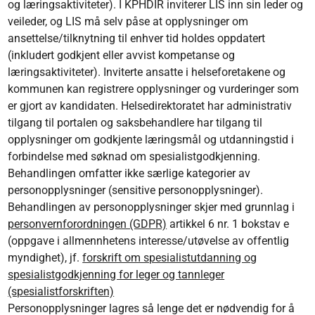
og læringsaktiviteter). I KPHDIR inviterer LIS inn sin leder og
veileder, og LIS må selv påse at opplysninger om
ansettelse/tilknytning til enhver tid holdes oppdatert
(inkludert godkjent eller avvist kompetanse og
læringsaktiviteter). Inviterte ansatte i helseforetakene og
kommunen kan registrere opplysninger og vurderinger som
er gjort av kandidaten. Helsedirektoratet har administrativ
tilgang til portalen og saksbehandlere har tilgang til
opplysninger om godkjente læringsmål og utdanningstid i
forbindelse med søknad om spesialistgodkjenning.
Behandlingen omfatter ikke særlige kategorier av
personopplysninger (sensitive personopplysninger).
Behandlingen av personopplysninger skjer med grunnlag i
personvernforordningen (GDPR)
artikkel 6 nr. 1 bokstav e
(oppgave i allmennhetens interesse/utøvelse av offentlig
myndighet), jf.
forskrift om spesialistutdanning og
spesialistgodkjenning for leger og tannleger
(spesialistforskriften)
Personopplysninger lagres så lenge det er nødvendig for å