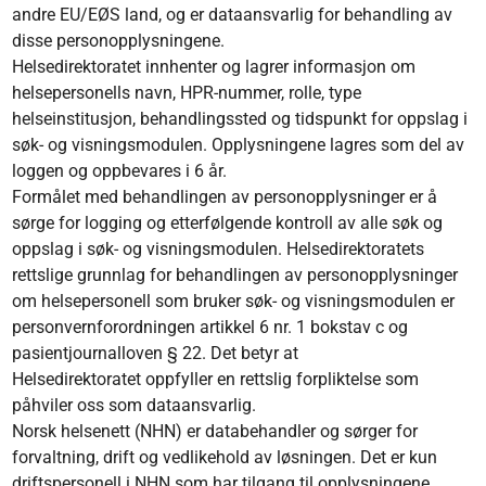
andre EU/EØS land, og er dataansvarlig for behandling av
disse personopplysningene. ​
Helsedirektoratet innhenter og lagrer informasjon om
helsepersonells navn, HPR-nummer, rolle, type
helseinstitusjon, behandlingssted og tidspunkt for oppslag i
søk- og visningsmodulen. Opplysningene lagres som del av
loggen og oppbevares i 6 år. ​
Formålet med behandlingen av personopplysninger er å
sørge for logging og etterfølgende kontroll av alle søk og
oppslag i søk- og visningsmodulen. Helsedirektoratets
rettslige grunnlag for behandlingen av personopplysninger
om helsepersonell som bruker søk- og visningsmodulen er
personvernforordningen artikkel 6 nr. 1 bokstav c og
pasientjournalloven § 22. Det betyr at
Helsedirektoratet oppfyller en rettslig forpliktelse som
påhviler oss som dataansvarlig. ​
Norsk helsenett (NHN) er databehandler og sørger for
forvaltning, drift og vedlikehold av løsningen. Det er kun
driftspersonell i NHN som har tilgang til opplysningene.