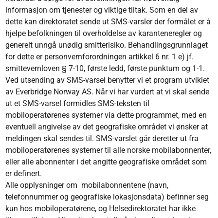
informasjon om tjenester og viktige tiltak. Som en del av
dette kan direktoratet sende ut SMS-varsler der formålet er å
hjelpe befolkningen til overholdelse av karanteneregler og
generelt unngå unødig smitterisiko. Behandlingsgrunnlaget
for dette er personvernforordningen artikkel 6 nr. 1 e) jf.
smittevernloven § 7-10, første ledd, første punktum og 1-1.
Ved utsending av SMS-varsel benytter vi et program utviklet
av Everbridge Norway AS. Når vi har vurdert at vi skal sende
ut et SMS-varsel formidles SMS-teksten til
mobiloperatørenes systemer via dette programmet, med en
eventuell angivelse av det geografiske området vi ønsker at
meldingen skal sendes til. SMS-varslet går deretter ut fra
mobiloperatørenes systemer til alle norske mobilabonnenter,
eller alle abonnenter i det angitte geografiske området som
er definert.
Alle opplysninger om mobilabonnentene (navn,
telefonnummer og geografiske lokasjonsdata) befinner seg
kun hos mobiloperatørene, og Helsedirektoratet har ikke