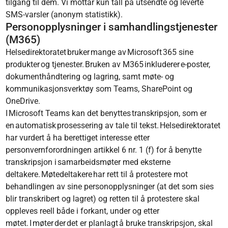
tilgang til dem. Vi mottar kun tall på utsendte og leverte
SMS-varsler (anonym statistikk).
Personopplysninger i samhandlingstjenester
(M365)
Helsedirektoratet bruker mange av Microsoft 365 sine
produkter og tjenester. Bruken av M365 inkluderer e-poster,
dokumenthåndtering og lagring, samt møte- og
kommunikasjonsverktøy som Teams, SharePoint og
OneDrive.
I Microsoft Teams kan det benyttes transkripsjon, som er
en automatisk prosessering av tale til tekst. Helsedirektoratet
har vurdert å ha berettiget interesse etter
personvernforordningen artikkel 6 nr. 1 (f) for å benytte
transkripsjon i samarbeidsmøter med eksterne
deltakere. Møtedeltakere har rett til å protestere mot
behandlingen av sine personopplysninger (at det som sies
blir transkribert og lagret) og retten til å protestere skal
oppleves reell både i forkant, under og etter
møtet. I møter der det er planlagt å bruke transkripsjon, skal