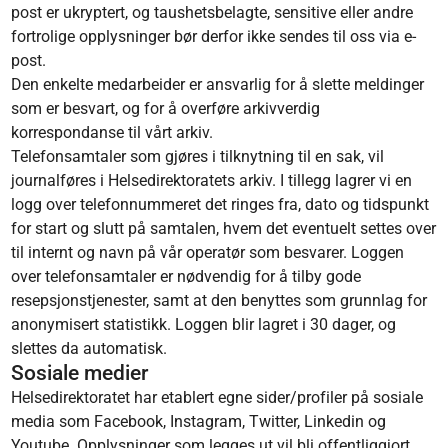
post er ukryptert, og taushetsbelagte, sensitive eller andre
fortrolige opplysninger bør derfor ikke sendes til oss via e-
post.
Den enkelte medarbeider er ansvarlig for å slette meldinger
som er besvart, og for å overføre arkivverdig
korrespondanse til vårt arkiv.
Telefonsamtaler som gjøres i tilknytning til en sak, vil
journalføres i Helsedirektoratets arkiv. I tillegg lagrer vi en
logg over telefonnummeret det ringes fra, dato og tidspunkt
for start og slutt på samtalen, hvem det eventuelt settes over
til internt og navn på vår operatør som besvarer. Loggen
over telefonsamtaler er nødvendig for å tilby gode
resepsjonstjenester, samt at den benyttes som grunnlag for
anonymisert statistikk. Loggen blir lagret i 30 dager, og
slettes da automatisk.
Sosiale medier
Helsedirektoratet har etablert egne sider/profiler på sosiale
media som Facebook, Instagram, Twitter, Linkedin og
Youtube. Opplysninger som legges ut vil bli offentliggjort.