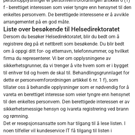
personopplysninger er personvernforordningen artikkel 6 (1)
f - berettiget interessen som veier tyngre enn hensynet til den
enkeltes personvern. De berettigede interessene er å avvikle
arrangementet på en god måte.
Liste over besøkende til Helsedirektoratet
Dersom du besøker Helsedirektoratet, blir du bedt om å
registrere deg på et nettbrett som besøkende. Du blir bedt
om å oppgi ditt for- og etternavn, telefonnummer, og hvilket
firma du representerer. Vi ber om opplysningene av
sikkerhetsgrunner, da vi trenger å vite hvem som er i bygget
til enhver tid og hvem de skal til. Behandlingsgrunnlaget for
dette er personvernforordningen artikkel 6 nr. 1 f), som
tillater oss å behandle opplysninger som er nødvendig for å
vareta en berettiget interesse som veier tyngre enn hensynet
til den enkeltes personvern. Den berettigede interessen er av
sikkerhetsmessige hensyn og ivareta registrering ved brann
og rømning.
Det er resepsjonsansatte som har tilgang til å lese listen. I
noen tilfeller vil kundeservice IT få tilgang til listen i