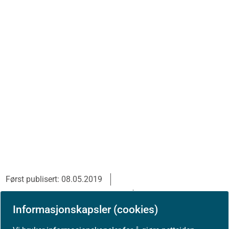
Først publisert: 08.05.2019
Siste faglige endring: 17.06.2026
Informasjonskapsler (cookies)
Se tidligere versjoner
Skriv ut / lag PDF