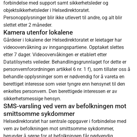
forbindelse med support samt sikkerhetsleder og
objektsikkerhetsleder i Helsedirektoratet.
Personopplysninger blir ikke utlevert til andre, og alt blir
slettet etter 2 måneder.
Kamera utenfor lokalene
Gårdeier i lokalene der Helsedirektoratet er leietager har
videoovervåkning av inngangspartiene. Opptaket slettes
etter 7 dager. Videoovervåkingen er etablert etter
Datatilsynets veileder. Behandlingsgrunnlaget for dette er
personvernforordningen artikkel 6 nr. 1 f), som tillater oss å
behandle opplysninger som er nødvendig for å vareta en
berettiget interesse som veier tyngre enn hensynet til den
enkeltes personvern. Den berettigede interessen er av
sikkerhetsmessige hensyn.
SMS-varsling ved vern av befolkningen mot
smittsomme sykdommer
Helsedirektoratet har sentrale oppgaver i forbindelse med
vern av befolkningen mot smittsomme sykdommer,
herunder å sørge for at befolkningen får nødvendig