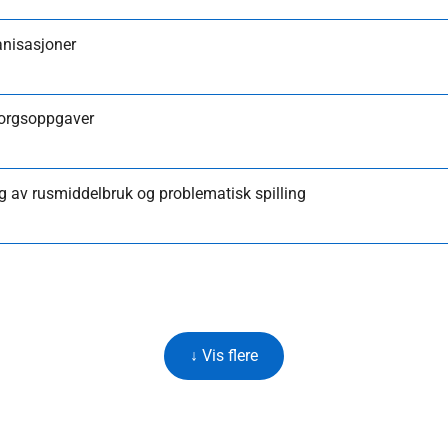
ganisasjoner
sorgsoppgaver
ng av rusmiddelbruk og problematisk spilling
↓ Vis flere