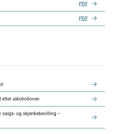
PDF
PDF
ol
l etter alkoholloven
 salgs- og skjenkebevilling –