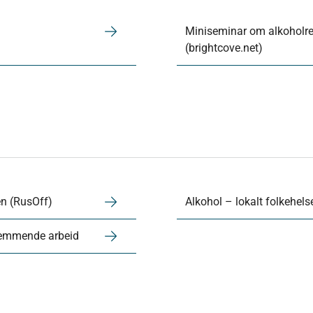
Miniseminar om alkoholr
(brightcove.net)
n (RusOff)
Alkohol – lokalt folkehels
remmende arbeid