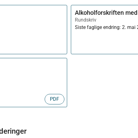
Alkoholforskriften me
Rundskriv
Siste faglige endring:
2. mai
PDF
rderinger