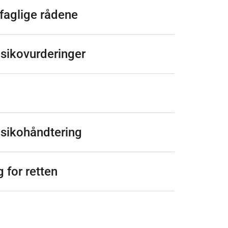
faglige rådene
isikovurderinger
isikohåndtering
 for retten