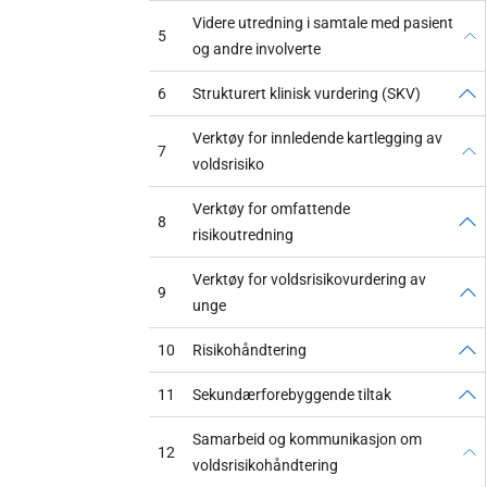
Videre utredning i samtale med pasient
5
og andre involverte
6
Strukturert klinisk vurdering (SKV)
Verktøy for innledende kartlegging av
7
voldsrisiko
Verktøy for omfattende
8
risikoutredning
Verktøy for voldsrisikovurdering av
9
unge
10
Risikohåndtering
11
Sekundærforebyggende tiltak
Samarbeid og kommunikasjon om
12
voldsrisikohåndtering