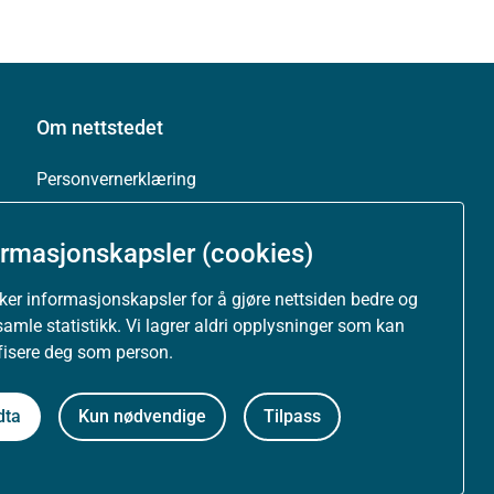
Om nettstedet
Personvernerklæring
Tilgjengelighetserklæring (uustatus.no)
ormasjonskapsler (cookies)
Besøksstatistikk og informasjonskapsler
uker informasjonskapsler for å gjøre nettsiden bedre og
samle statistikk. Vi lagrer aldri opplysninger som kan
ifisere deg som person.
Nyhetsvarsel og abonnement
Åpne data (API)
dta
Kun nødvendige
Tilpass