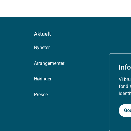
Aktuelt
Nyheter
Arrangementer
Inf
Høringer
Vi br
for å 
ident
Presse
Go