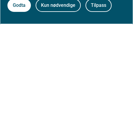
Godta
Kun nødvendige
Tilpass
Aktuelt
Nyheter
Arrangementer
Høringer
Presse
Om nettstedet
Personvernerklæring