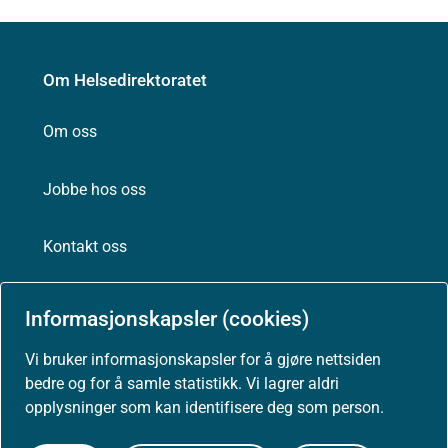
Om Helsedirektoratet
Om oss
Jobbe hos oss
Kontakt oss
Postadresse:
Informasjonskapsler (cookies)
Helsedirektoratet
Postboks 220, Skøyen
Vi bruker informasjonskapsler for å gjøre nettsiden
0213 Oslo
bedre og for å samle statistikk. Vi lagrer aldri
opplysninger som kan identifisere deg som person.