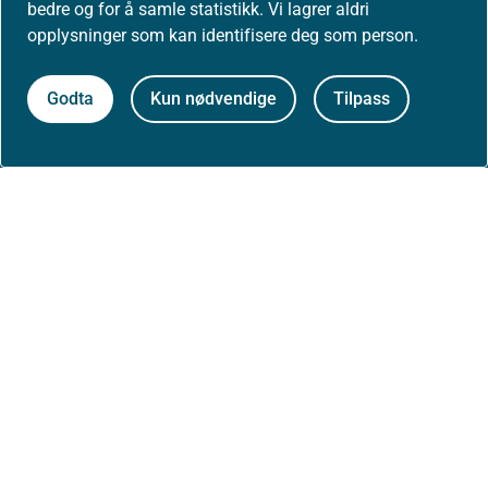
bedre og for å samle statistikk. Vi lagrer aldri
opplysninger som kan identifisere deg som person.
Godta
Kun nødvendige
Tilpass
Om nettstedet
Personvernerklæring
Tilgjengelighetserklæring (uustatus.no)
Besøksstatistikk og informasjonskapsler
Nyhetsvarsel og abonnement
Åpne data (API)