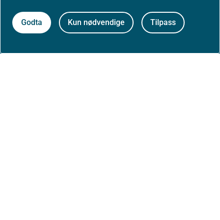
Godta
Kun nødvendige
Tilpass
Aktuelt
Nyheter
Arrangementer
Høringer
Presse
Om nettstedet