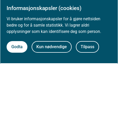
Informasjonskapsler (cookies)
Om nettstedet
Vi bruker informasjonskapsler for å gjøre nettsiden
Personvernerklæring
bedre og for å samle statistikk. Vi lagrer aldri
opplysninger som kan identifisere deg som person.
Tilgjengelighetserklæring (uustatus.no)
Godta
Kun nødvendige
Tilpass
Besøksstatistikk og informasjonskapsler
Nyhetsvarsel og abonnement
Åpne data (API)
Følg oss: