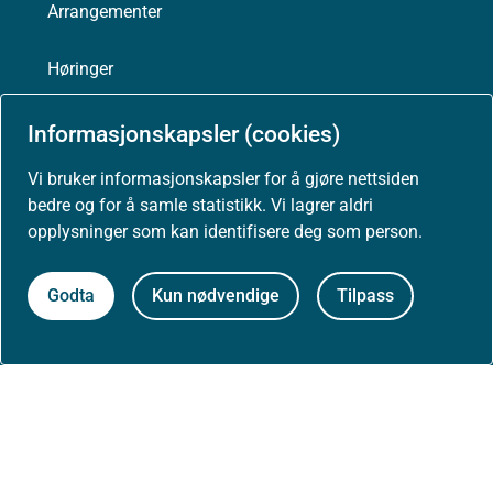
Arrangementer
Høringer
Presse
Informasjonskapsler (cookies)
Vi bruker informasjonskapsler for å gjøre nettsiden
bedre og for å samle statistikk. Vi lagrer aldri
opplysninger som kan identifisere deg som person.
Om nettstedet
Godta
Kun nødvendige
Tilpass
Personvernerklæring
Tilgjengelighetserklæring (uustatus.no)
Besøksstatistikk og informasjonskapsler
Nyhetsvarsel og abonnement