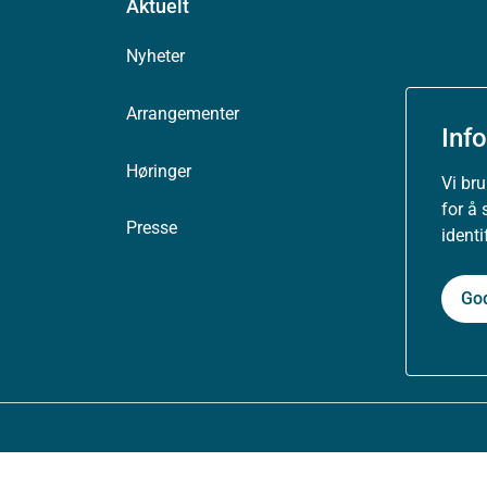
Aktuelt
Nyheter
Arrangementer
Inf
Høringer
Vi br
for å 
Presse
ident
Go