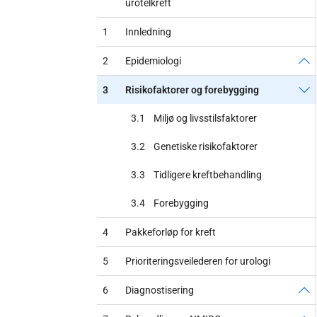
urotelkreft
1
Innledning
2
Epidemiologi
3
Risikofaktorer og forebygging
3.1
Miljø og livsstilsfaktorer
3.2
Genetiske risikofaktorer
3.3
Tidligere kreftbehandling
3.4
Forebygging
4
Pakkeforløp for kreft
5
Prioriteringsveilederen for urologi
6
Diagnostisering