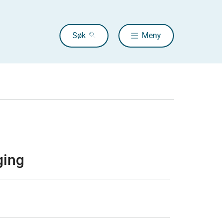
Søk
Meny
ging