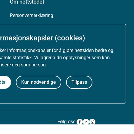
Om nettstedet
Personvernerklæring
Tilgjengelighetserklæring (uustatus.no)
ormasjonskapsler (cookies)
Besøksstatistikk og informasjonskapsler
uker informasjonskapsler for å gjøre nettsiden bedre og
samle statistikk. Vi lagrer aldri opplysninger som kan
Nyhetsvarsel og abonnement
ifisere deg som person.
Åpne data (API)
dta
Kun nødvendige
Tilpass
Følg oss: