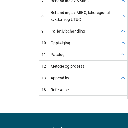
7
Behandling av NMIBC
Behandling av MIBC, lokoregional
8
sykdom og UTUC
9
Palliativ behandling
10
Oppfølging
11
Patologi
12
Metode og prosess
13
Appendiks
18
Referanser