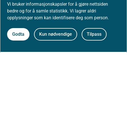
Vi bruker informasjonskapsler for å gjøre nettsiden
bedre og for å samle statistikk. Vi lagrer aldri
Høringer
opplysninger som kan identifisere deg som person.
Presse
Godta
Kun nødvendige
Tilpass
Om nettstedet
Personvernerklæring
Tilgjengelighetserklæring (uustatus.no)
Besøksstatistikk og informasjonskapsler
Nyhetsvarsel og abonnement