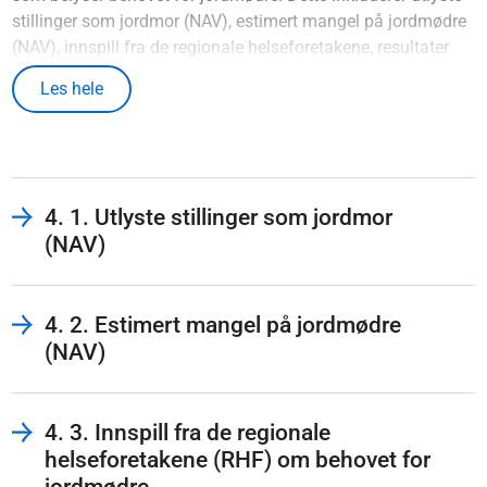
stillinger som jordmor (NAV), estimert mangel på jordmødre
(NAV), innspill fra de regionale helseforetakene, resultater
fra Riksrevisjonens undersøkelse av
Les hele
bemanningsutfordringer i helseforetakene fra 2019,
rapporteringer fra statsforvalterne, framskrevet tilbud og
etterspørsel (SSB), framskrevne fødselstall (SSB), relevante
funn og anbefalinger fra rapporten
Endring i fødepopulasjon
og konsekvenser for bemanning og finansieringssystem
og
4. 1. Utlyste stillinger som jordmor
innspill og medlemsundersøkelse fra
Jordmorforbundet NSF
(NAV)
og
Den norske jordmorforening
.
4. 2. Estimert mangel på jordmødre
(NAV)
4. 3. Innspill fra de regionale
helseforetakene (RHF) om behovet for
jordmødre