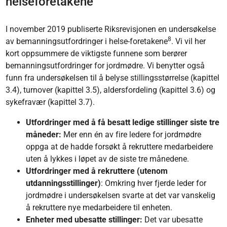
helseforetakene
I november 2019 publiserte Riksrevisjonen en undersøkelse
8
av bemanningsutfordringer i helse-foretakene
. Vi vil her
kort oppsummere de viktigste funnene som berører
bemanningsutfordringer for jordmødre. Vi benytter også
funn fra undersøkelsen til å belyse stillingsstørrelse (kapittel
3.4), turnover (kapittel 3.5), aldersfordeling (kapittel 3.6) og
sykefravær (kapittel 3.7).
Utfordringer med å få besatt ledige stillinger siste tre
måneder:
Mer enn én av fire ledere for jordmødre
oppga at de hadde forsøkt å rekruttere medarbeidere
uten å lykkes i løpet av de siste tre månedene.
Utfordringer med å rekruttere (utenom
utdanningsstillinger)
: Omkring hver fjerde leder for
jordmødre i undersøkelsen svarte at det var vanskelig
å rekruttere nye medarbeidere til enheten.
Enheter med ubesatte stillinger:
Det var ubesatte