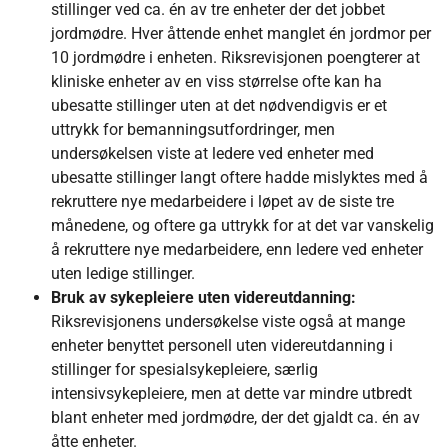
stillinger ved ca. én av tre enheter der det jobbet
jordmødre. Hver åttende enhet manglet én jordmor per
10 jordmødre i enheten. Riksrevisjonen poengterer at
kliniske enheter av en viss størrelse ofte kan ha
ubesatte stillinger uten at det nødvendigvis er et
uttrykk for bemanningsutfordringer, men
undersøkelsen viste at ledere ved enheter med
ubesatte stillinger langt oftere hadde mislyktes med å
rekruttere nye medarbeidere i løpet av de siste tre
månedene, og oftere ga uttrykk for at det var vanskelig
å rekruttere nye medarbeidere, enn ledere ved enheter
uten ledige stillinger.
Bruk av sykepleiere uten videreutdanning:
Riksrevisjonens undersøkelse viste også at mange
enheter benyttet personell uten videreutdanning i
stillinger for spesialsykepleiere, særlig
intensivsykepleiere, men at dette var mindre utbredt
blant enheter med jordmødre, der det gjaldt ca. én av
åtte enheter.