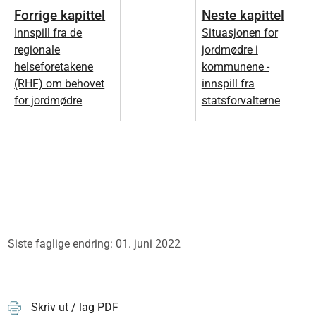
Forrige kapittel
Neste kapittel
Innspill fra de
Situasjonen for
regionale
jordmødre i
helseforetakene
kommunene -
(RHF) om behovet
innspill fra
for jordmødre
statsforvalterne
Siste faglige endring: 01. juni 2022
Skriv ut / lag PDF