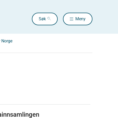
Søk
Meny
r Norge
tainnsamlingen