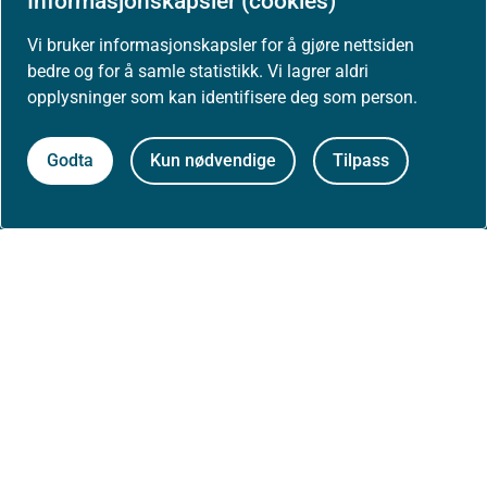
Informasjonskapsler (cookies)
Nyheter
Vi bruker informasjonskapsler for å gjøre nettsiden
Arrangementer
bedre og for å samle statistikk. Vi lagrer aldri
opplysninger som kan identifisere deg som person.
Høringer
Godta
Kun nødvendige
Tilpass
Presse
Om nettstedet
Personvernerklæring
Tilgjengelighetserklæring (uustatus.no)
Besøksstatistikk og informasjonskapsler