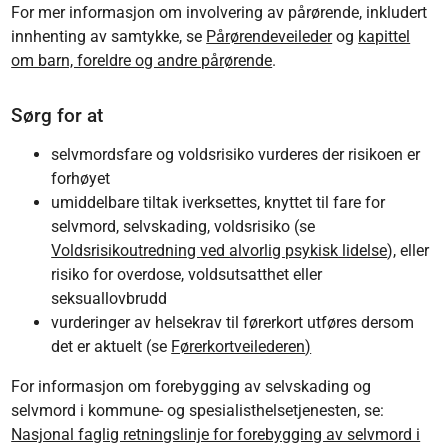
For mer informasjon om involvering av pårørende, inkludert
innhenting av samtykke, se
Pårørendeveileder
og
kapittel
om barn, foreldre og andre pårørende
.
Sørg for at
selvmordsfare og voldsrisiko vurderes der risikoen er
forhøyet
umiddelbare tiltak iverksettes, knyttet til fare for
selvmord, selvskading, voldsrisiko (se
Voldsrisikoutredning ved alvorlig psykisk lidelse
), eller
risiko for overdose, voldsutsatthet eller
seksuallovbrudd
vurderinger av helsekrav til førerkort utføres dersom
det er aktuelt (se
Førerkortveilederen
)
For informasjon om forebygging av selvskading og
selvmord i kommune- og spesialisthelsetjenesten, se:
Nasjonal faglig retningslinje for forebygging av selvmord i