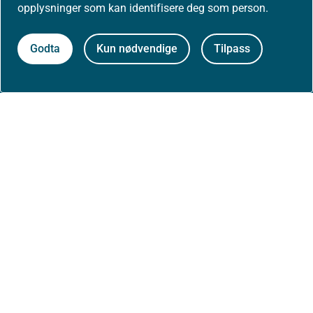
opplysninger som kan identifisere deg som person.
Postadresse:
Helsedirektoratet
Postboks 220, Skøyen
Godta
Kun nødvendige
Tilpass
0213 Oslo
Aktuelt
Nyheter
Arrangementer
Høringer
Presse