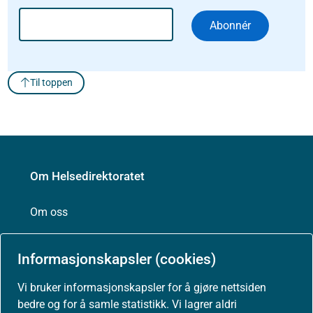
Abonnér
Til toppen
Om Helsedirektoratet
Om oss
Jobbe hos oss
Informasjonskapsler (cookies)
Vi bruker informasjonskapsler for å gjøre nettsiden
Kontakt oss
bedre og for å samle statistikk. Vi lagrer aldri