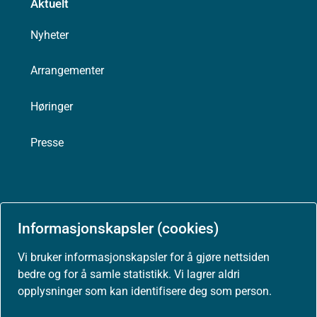
Aktuelt
Nyheter
Arrangementer
Høringer
Presse
Om nettstedet
Informasjonskapsler (cookies)
Personvernerklæring
Vi bruker informasjonskapsler for å gjøre nettsiden
bedre og for å samle statistikk. Vi lagrer aldri
Tilgjengelighetserklæring (uustatus.no)
opplysninger som kan identifisere deg som person.