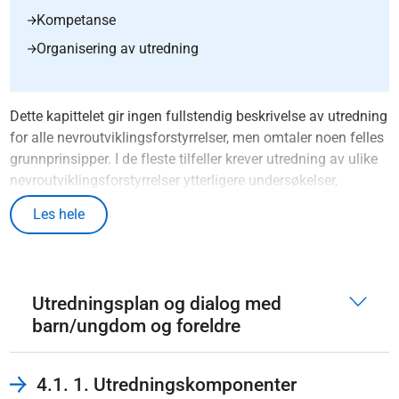
Kompetanse
Organisering av utredning
Dette kapittelet gir ingen fullstendig beskrivelse av utredning
for alle nevroutviklingsforstyrrelser, men omtaler noen felles
grunnprinsipper. I de fleste tilfeller krever utredning av ulike
nevroutviklingsforstyrrelser ytterligere undersøkelser,
inkludert utredning av ADHD, som beskrives nærmere i
Les hele
nasjonal faglig retningslinje for ADHD
. Det lenkes til deler av
retningslinjen for ADHD fra dette kapittelet, men kun til tekst
som beskriver generelle prinsipper for utredning av
nevroutviklingsforstyrrelser.
Utredningsplan og dialog med
Nevroutviklingsforstyrrelser er tilstander hvor utviklingen er
barn/ungdom og foreldre
forsinket eller avvikende fra tidlig i barndommen og
omfatter tilstander som
4.1. 1. Utredningskomponenter
ADHD