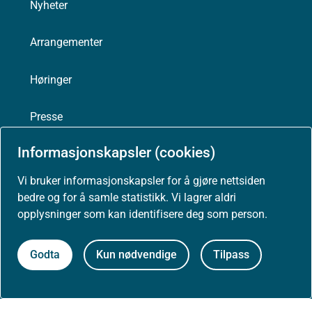
Nyheter
under "Praktisk" i denne anbefalingen
(fra Nasjonal faglig
retningslinje for ADHD).
Arrangementer
Organisering av utredning
Høringer
For informasjon om organisering av utredning, se avsnittet
om "organisering av utredning" under "Praktisk" i denne
anbefalingen
(fra Nasjonal faglig retningslinje for ADHD).
Presse
Informasjonskapsler (cookies)
Vi bruker informasjonskapsler for å gjøre nettsiden
Om nettstedet
bedre og for å samle statistikk. Vi lagrer aldri
opplysninger som kan identifisere deg som person.
Personvernerklæring
Godta
Kun nødvendige
Tilpass
Tilgjengelighetserklæring (uustatus.no)
Besøksstatistikk og informasjonskapsler