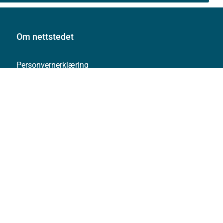
Om nettstedet
Personvernerklæring
Tilgjengelighetserklæring (uustatus.no)
Besøksstatistikk og informasjonskapsler
Nyhetsvarsel og abonnement
Åpne data (API)