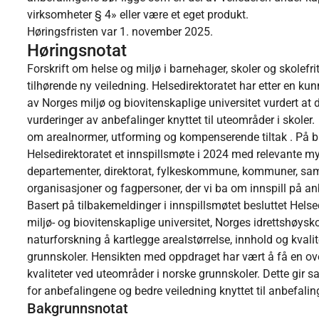
virksomheter § 4» eller være et eget produkt.
Høringsfristen var 1. november 2025.
Høringsnotat
Forskrift om helse og miljø i barnehager, skoler og skolefri
tilhørende ny veiledning. Helsedirektoratet har etter en
av Norges miljø og biovitenskaplige universitet vurdert at 
vurderinger av anbefalinger knyttet til uteområder i skoler.
om arealnormer, utforming og kompenserende tiltak . På b
Helsedirektoratet et innspillsmøte i 2024 med relevante m
departementer, direktorat, fylkeskommune, kommuner, samt
organisasjoner og fagpersoner, der vi ba om innspill på an
Basert på tilbakemeldinger i innspillsmøtet besluttet Helsed
miljø- og biovitenskaplige universitet, Norges idrettshøysko
naturforskning å kartlegge arealstørrelse, innhold og kval
grunnskoler. Hensikten med oppdraget har vært å få en over
kvaliteter ved uteområder i norske grunnskoler. Dette gir 
for anbefalingene og bedre veiledning knyttet til anbefalin
Bakgrunnsnotat