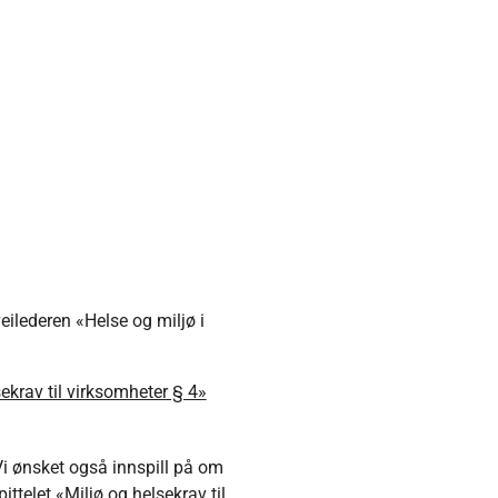
eilederen «Helse og miljø i
sekrav til virksomheter § 4»
Vi ønsket også innspill på om
ttelet «Miljø og helsekrav til