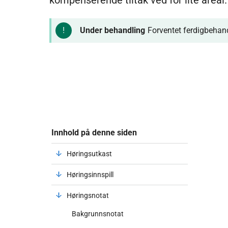
kompenserende tiltak ved for lite areal.
Under behandling
Forventet ferdigbehan
Innhold på denne siden
Høringsutkast
Høringsinnspill
Høringsnotat
Bakgrunnsnotat