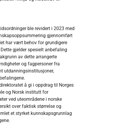
tidsordninger ble revidert i 2023 med
 kunnskapsoppsummering gjennomført
det har vært behov for grundigere
 Dette gjelder spesielt anbefaling
akgrunn av dette arrangerte
yndigheter og fagpersoner fra
 utdanningsinstitusjoner,
befalingene.
irektoratet å gi i oppdrag til Norges
le og Norsk institutt for
iteter ved uteområdene i norske
sikt over faktisk størrelse og
samlet et styrket kunnskapsgrunnlag
gene.