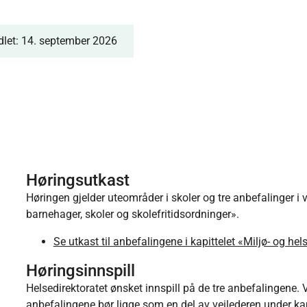
dlet: 14. september 2026
Høringsutkast
Høringen gjelder uteområder i skoler og tre anbefalinger i v
barnehager, skoler og skolefritidsordninger».
Se utkast til anbefalingene i kapittelet «Miljø- og hel
Høringsinnspill
Helsedirektoratet ønsket innspill på de tre anbefalingene. 
anbefalingene bør ligge som en del av veilederen under kapi