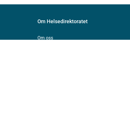
Om Helsedirektoratet
Om oss
Jobbe hos oss
Kontakt oss
Postadresse:
Helsedirektoratet
Postboks 220, Skøyen
0213 Oslo