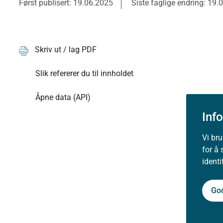
Først publisert: 19.06.2025
Siste faglige endring: 19.
Skriv ut / lag PDF
Slik refererer du til innholdet
Åpne data (API)
Inf
Vi br
for å 
ident
Go