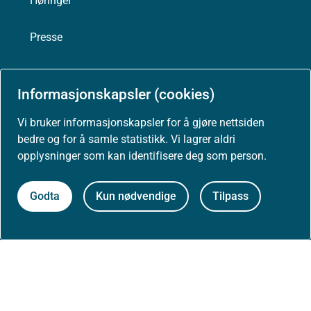
Høringer
Presse
Informasjonskapsler (cookies)
Om nettstedet
Vi bruker informasjonskapsler for å gjøre nettsiden
bedre og for å samle statistikk. Vi lagrer aldri
Personvernerklæring
opplysninger som kan identifisere deg som person.
Tilgjengelighetserklæring (uustatus.no)
Godta
Kun nødvendige
Tilpass
Besøksstatistikk og informasjonskapsler
Nyhetsvarsel og abonnement
Åpne data (API)