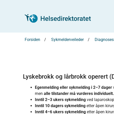
Forsiden
Sykmelderveileder
Diagnosesp
Lyskebrokk og lårbrokk operert (
Egenmelding eller sykmelding i 2–
7 dager
v
men
alle tilstander må vurderes individuelt.
Inntil 2–
3 ukers sykmelding
ved laparoskopi
Inntil 10 dagers sykmelding
etter åpen kirurgi
Inntil 4–
6 ukers sykmelding
etter åpen kiru