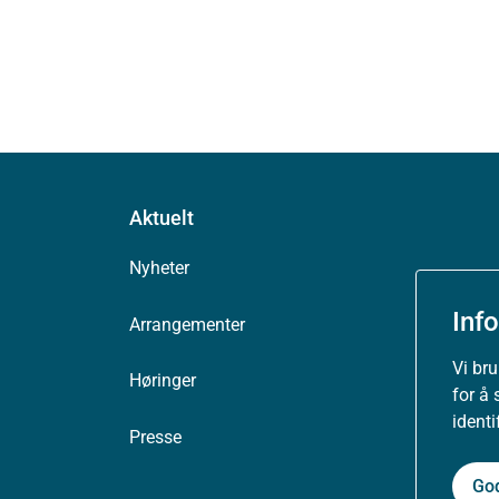
Aktuelt
Nyheter
Inf
Arrangementer
Vi br
Høringer
for å 
ident
Presse
Go