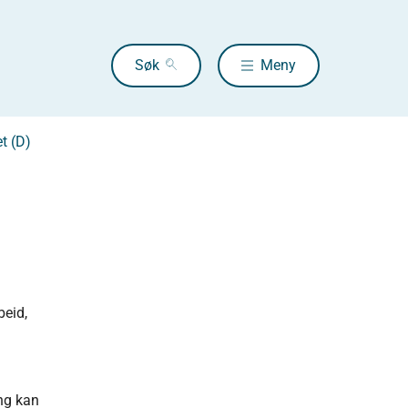
Søk
Meny
t (D)
beid,
ing kan