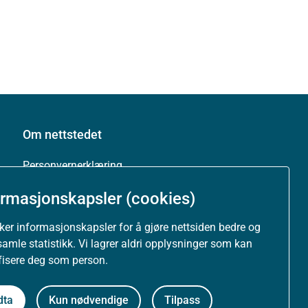
Om nettstedet
Personvernerklæring
ormasjonskapsler (cookies)
Tilgjengelighetserklæring (uustatus.no)
uker informasjonskapsler for å gjøre nettsiden bedre og
Besøksstatistikk og informasjonskapsler
samle statistikk. Vi lagrer aldri opplysninger som kan
ifisere deg som person.
Nyhetsvarsel og abonnement
dta
Kun nødvendige
Tilpass
Åpne data (API)