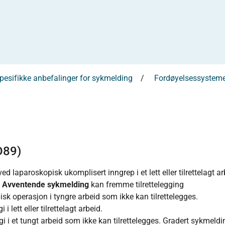
esifikke anbefalinger for sykmelding
Fordøyelsessysteme
D89)
ed laparoskopisk ukomplisert inngrep i et lett eller tilrettelagt ar
Avventende sykmelding
kan fremme tilrettelegging
sk operasjon i tyngre arbeid som ikke kan tilrettelegges.
 i lett eller tilrettelagt arbeid.
rgi i et tungt arbeid som ikke kan tilrettelegges. Gradert sykmeld