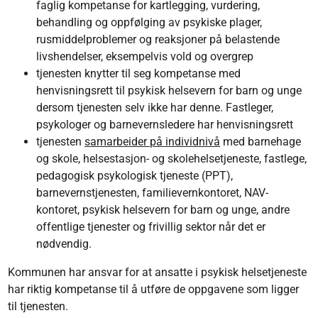
faglig kompetanse for kartlegging, vurdering,
behandling og oppfølging av psykiske plager,
rusmiddelproblemer og reaksjoner på belastende
livshendelser, eksempelvis vold og overgrep
tjenesten knytter til seg kompetanse med
henvisningsrett til psykisk helsevern for barn og unge
dersom tjenesten selv ikke har denne. Fastleger,
psykologer og barnevernsledere har henvisningsrett
tjenesten
samarbeider på individnivå
med barnehage
og skole, helsestasjon- og skolehelsetjeneste, fastlege,
pedagogisk psykologisk tjeneste (PPT),
barnevernstjenesten, familievernkontoret, NAV-
kontoret, psykisk helsevern for barn og unge, andre
offentlige tjenester og frivillig sektor når det er
nødvendig.
Kommunen har ansvar for at ansatte i psykisk helsetjeneste
har riktig kompetanse til å utføre de oppgavene som ligger
til tjenesten.