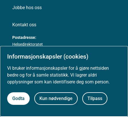
Jobbe hos oss
Kontakt oss
Postadresse:
Helsedirektoratet
Postboks 220, Skøyen
Informasjonskapsler (cookies)
0213 Oslo
Vi bruker informasjonskapsler for å gjøre nettsiden
bedre og for å samle statistikk. Vi lagrer aldri
opplysninger som kan identifisere deg som person.
Aktuelt
Godta
Kun nødvendige
Tilpass
Nyheter
Arrangementer