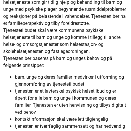
helsetjeneste som gir tidlig hjelp og behandling til barn og
unge med psykiske plager, begynnende rusmiddelproblemer
og reaksjoner på belastende livshendelser. Tjenesten bør ha
et familieperspektiv og tilby foreldrestøtte.
Tjenestetilbudet skal være kommunens psykiske
helsetjeneste til barn og unge og komme i tillegg til andre
helse- og omsorgstjenester som helsestasjon- og
skolehelsetjenesten og fastlegeordningen.
Tjenesten bør baseres på barn og unges behov og på
følgende prinsipper:
barn, unge og deres familier medvirker i utforming og
gjennomføring av tjenestetilbudet
tjenesten er et lavterskel psykisk helsetilbud og er
åpent for alle barn og unge i kommunen og deres
familier. Tjenesten er uten henvisning og tilbys digitalt
ved behov
kontaktinformasjon skal være lett tilgjengelig
tjenesten er tverrfaglig sammensatt og har nødvendig