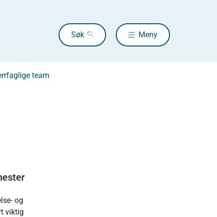
Søk
Meny
errfaglige team
nester
lse- og
 viktig