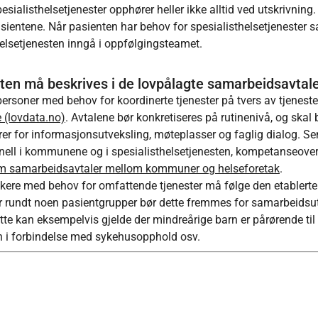
ialisthelsetjenester opphører heller ikke alltid ved utskrivning.
sientene. Når pasienten har behov for spesialisthelsetjenester 
elsetjenesten inngå i oppfølgingsteamet.
ten må beskrives i de lovpålagte samarbeidsavtal
ersoner med behov for koordinerte tjenester på tvers av tjenest
 (lovdata.no)
. Avtalene bør konkretiseres på rutinenivå, og skal 
rer for informasjonsutveksling, møteplasser og faglig dialog. Se
nell i kommunene og i spesialisthelsetjenesten, kompetanseover
om samarbeidsavtaler mellom kommuner og helseforetak
.
ere med behov for omfattende tjenester må følge den etablerte
er rundt noen pasientgrupper bør dette fremmes for samarbeidsu
Dette kan eksempelvis gjelde der mindreårige barn er pårørende til 
n i forbindelse med sykehusopphold osv.