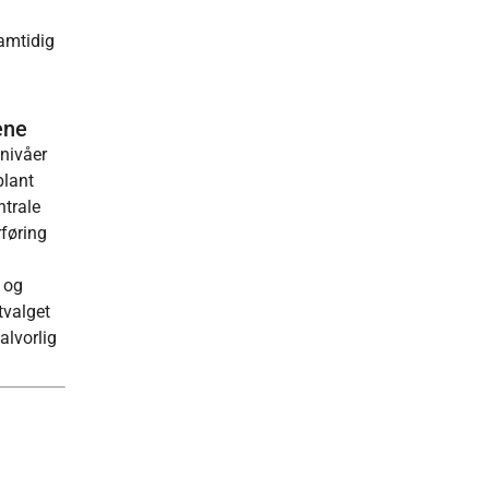
samtidig
ene
enivåer
blant
ntrale
føring
 og
tvalget
alvorlig