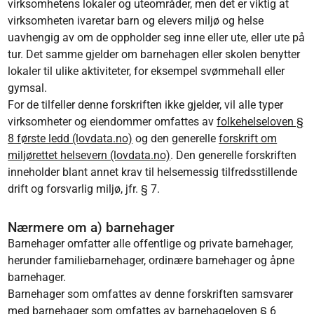
virksomhetens lokaler og uteområder, men det er viktig at
virksomheten ivaretar barn og elevers miljø og helse
uavhengig av om de oppholder seg inne eller ute, eller ute på
tur. Det samme gjelder om barnehagen eller skolen benytter
lokaler til ulike aktiviteter, for eksempel svømmehall eller
gymsal.
For de tilfeller denne forskriften ikke gjelder, vil alle typer
virksomheter og eiendommer omfattes av
folkehelseloven §
8 første ledd (lovdata.no)
og den generelle
forskrift om
miljørettet helsevern (lovdata.no)
. Den generelle forskriften
inneholder blant annet krav til helsemessig tilfredsstillende
drift og forsvarlig miljø, jfr. § 7.
Nærmere om a) barnehager
Barnehager omfatter alle offentlige og private barnehager,
herunder familiebarnehager, ordinære barnehager og åpne
barnehager.
Barnehager som omfattes av denne forskriften samsvarer
med barnehager som omfattes av
barnehageloven § 6