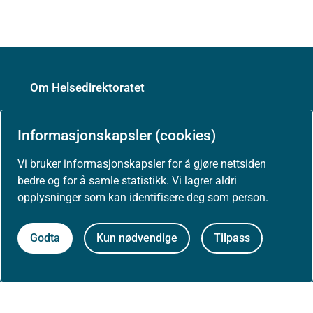
Om Helsedirektoratet
Informasjonskapsler (cookies)
Om oss
Vi bruker informasjonskapsler for å gjøre nettsiden
bedre og for å samle statistikk. Vi lagrer aldri
Jobbe hos oss
opplysninger som kan identifisere deg som person.
Godta
Kun nødvendige
Tilpass
Kontakt oss
Postadresse:
Helsedirektoratet
Postboks 220, Skøyen