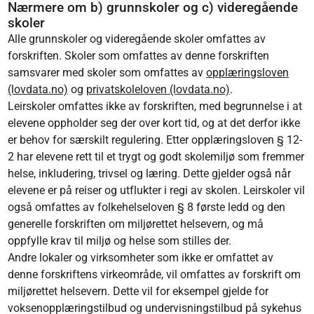
Nærmere om b) grunnskoler og c) videregående
skoler
Alle grunnskoler og videregående skoler omfattes av
forskriften. Skoler som omfattes av denne forskriften
samsvarer med skoler som omfattes av
opplæringsloven
(lovdata.no)
og
privatskoleloven (lovdata.no)
.
Leirskoler omfattes ikke av forskriften, med begrunnelse i at
elevene oppholder seg der over kort tid, og at det derfor ikke
er behov for særskilt regulering. Etter opplæringsloven § 12-
2 har elevene rett til et trygt og godt skolemiljø som fremmer
helse, inkludering, trivsel og læring. Dette gjelder også når
elevene er på reiser og utflukter i regi av skolen. Leirskoler vil
også omfattes av folkehelseloven § 8 første ledd og den
generelle forskriften om miljørettet helsevern, og må
oppfylle krav til miljø og helse som stilles der.
Andre lokaler og virksomheter som ikke er omfattet av
denne forskriftens virkeområde, vil omfattes av forskrift om
miljørettet helsevern. Dette vil for eksempel gjelde for
voksenopplæringstilbud og undervisningstilbud på sykehus