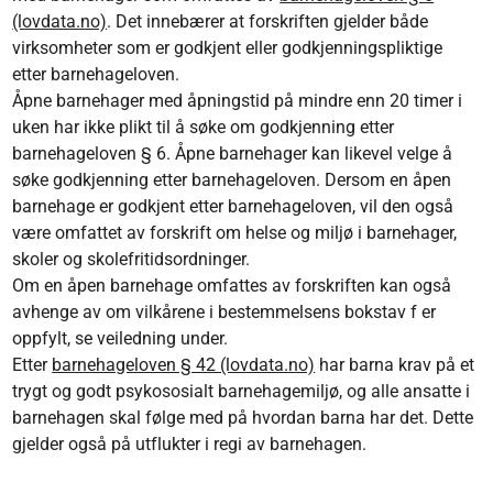
(lovdata.no)
. Det innebærer at forskriften gjelder både
virksomheter som er godkjent eller godkjenningspliktige
etter barnehageloven.
Åpne barnehager med åpningstid på mindre enn 20 timer i
uken har ikke plikt til å søke om godkjenning etter
barnehageloven § 6. Åpne barnehager kan likevel velge å
søke godkjenning etter barnehageloven. Dersom en åpen
barnehage er godkjent etter barnehageloven, vil den også
være omfattet av forskrift om helse og miljø i barnehager,
skoler og skolefritidsordninger.
Om en åpen barnehage omfattes av forskriften kan også
avhenge av om vilkårene i bestemmelsens bokstav f er
oppfylt, se veiledning under.
Etter
barnehageloven § 42 (lovdata.no)
har barna krav på et
trygt og godt psykososialt barnehagemiljø, og alle ansatte i
barnehagen skal følge med på hvordan barna har det. Dette
gjelder også på utflukter i regi av barnehagen.