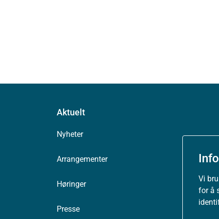
Aktuelt
Nyheter
Inf
Arrangementer
Vi br
Høringer
for å 
ident
Presse