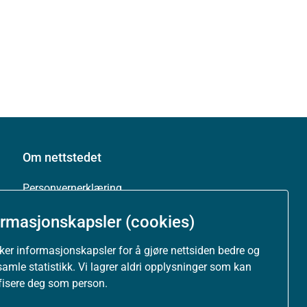
Om nettstedet
Personvernerklæring
ormasjonskapsler (cookies)
Tilgjengelighetserklæring (uustatus.no)
uker informasjonskapsler for å gjøre nettsiden bedre og
Besøksstatistikk og informasjonskapsler
samle statistikk. Vi lagrer aldri opplysninger som kan
ifisere deg som person.
Nyhetsvarsel og abonnement