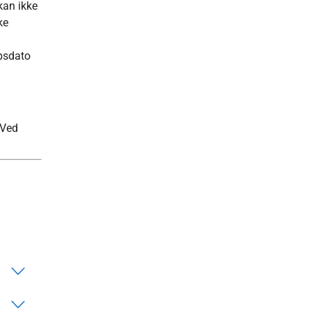
kan ikke
ke
øpsdato
 Ved