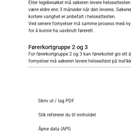
Etter legebesøket må søkeren levere helseattesten
være eldre enn 3 måneder når den leveres. Søkeren v
kortere varighet er anbefalt i helseattesten.
Ved senere fornyelser må samme prosess med ny he
for å kunne ha uavbrutt førerett.
Førerkortgruppe 2 og 3
For førerkortgruppe 2 og 3 kan førerkortet gis ett 
fornyelser må søkeren levere helseattest på trafik
Skriv ut / lag PDF
Slik refererer du til innholdet
Åpne data (API)