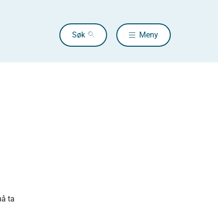
Søk
Meny
må ta