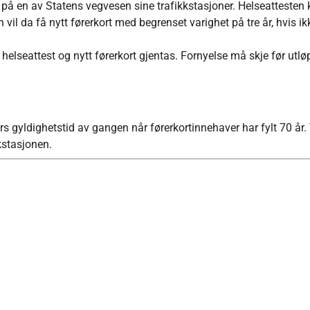
 på en av Statens vegvesen sine trafikkstasjoner. Helseattesten 
il da få nytt førerkort med begrenset varighet på tre år, hvis ik
lseattest og nytt førerkort gjentas. Fornyelse må skje før utl
års gyldighetstid av gangen når førerkortinnehaver har fylt 70 år.
kstasjonen.