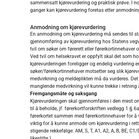
sammensatt kjørevurdering og praktisk prøve. I noen
ganger kan kjørevurdering foretas etter anmodning 
Anmodning om kjørevurdering
En anmodning om kjørevurdering må sendes til st
gjennomføring av kjørevurdering hos Statens vegves
tvil om søker om førerett eller førerkortinnehaver 
Ved tvil om helsekravet er oppfylt skal det som ho
kjørevurderingen foreligger og endelig vurdering er 
søker/førerkortinnehaver motsetter seg slik kjøre
medvirkning og meldeplikten må da vurderes. Det s
manglende medvirkning vil kunne trekke i retning
Fremgangsmåte og saksgang
Kjørevurderingen skal gjennomføres i den mest o
til å beholde, jf. førerkortforskriften vedlegg 1 § 
førerkortet sammen med førerkortinnehaver for å vi
viktig for å kunne anmode om kjørevurdering i ret
stigende rekkefølge: AM, S, T, A1, A2, A, B, BE, C
likestilte.)