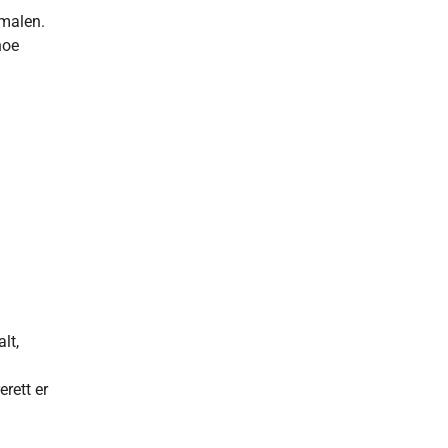
malen.
noe
lt,
erett er