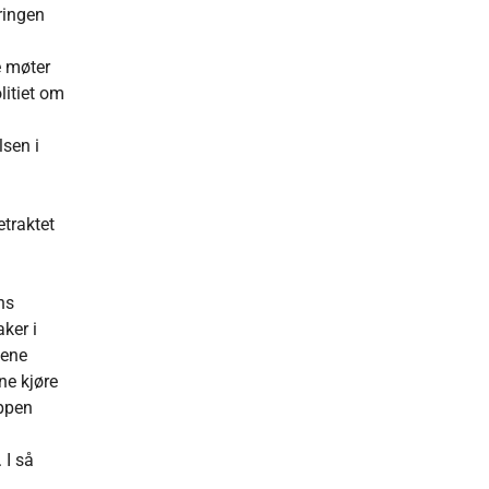
ringen
e møter
litiet om
lsen i
etraktet
ns
ker i
sene
ne kjøre
uppen
 I så