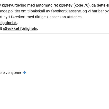
v kjørevurdering med automatgiret kjøretøy (kode 78), da dette e
ode politiet om tilbakekall av førerkortklassene, og vi har behov
 nytt førerkort med riktige klasser kan utstedes.
ligatorisk
.
lt
«Svekket førlighet»
.
gere versjoner