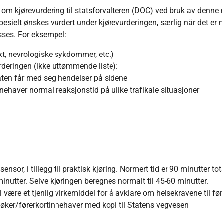
m kjørevurdering til statsforvalteren (DOC)
ved bruk av denne 
ielt ønskes vurdert under kjørevurderingen, særlig når det er 
asses. For eksempel:
ikt, nevrologiske sykdommer, etc.)
rderingen (ikke uttømmende liste):
daten får med seg hendelser på sidene
nehaver normal reaksjonstid på ulike trafikale situasjoner
sor, i tillegg til praktisk kjøring. Normert tid er 90 minutter tota
inutter. Selve kjøringen beregnes normalt til 45-60 minutter.
 være et tjenlig virkemiddel for å avklare om helsekravene til før
søker/førerkortinnehaver med kopi til Statens vegvesen