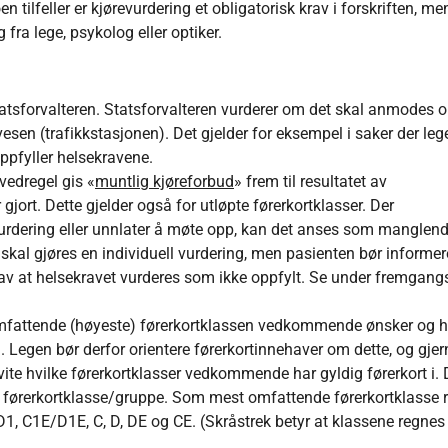
 tilfeller er kjørevurdering et obligatorisk krav i forskriften, m
fra lege, psykolog eller optiker.
atsforvalteren. Statsforvalteren vurderer om det skal anmodes 
en (trafikkstasjonen). Det gjelder for eksempel i saker der lege
oppfyller helsekravene.
vedregel gis «
muntlig kjøreforbud
» frem til resultatet av
gjort. Dette gjelder også for utløpte førerkortklasser. Der
vurdering eller unnlater å møte opp, kan det anses som manglen
kal gjøres en individuell vurdering, men pasienten bør informe
 av at helsekravet vurderes som ikke oppfylt. Se under fremgan
mfattende (høyeste) førerkortklassen vedkommende ønsker og h
6a. Legen bør derfor orientere førerkortinnehaver om dette, og gje
te hvilke førerkortklasser vedkommende har gyldig førerkort i. D
t førerkortklasse/gruppe. Som mest omfattende førerkortklasse 
1/D1, C1E/D1E, C, D, DE og CE. (Skråstrek betyr at klassene regne