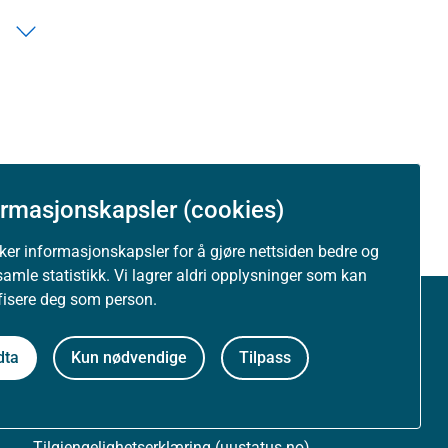
ormasjonskapsler (cookies)
uker informasjonskapsler for å gjøre nettsiden bedre og
samle statistikk. Vi lagrer aldri opplysninger som kan
ifisere deg som person.
Om nettstedet
dta
Kun nødvendige
Tilpass
Personvernerklæring
Tilgjengelighetserklæring (uustatus.no)