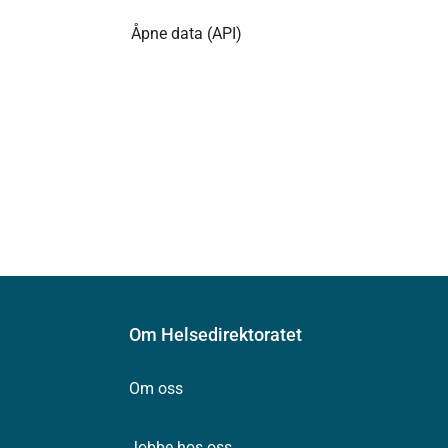
Åpne data (API)
Om Helsedirektoratet
Om oss
Jobbe hos oss