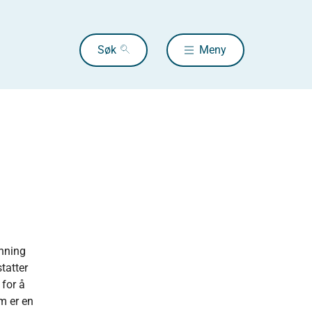
Søk
Meny
enning
tatter
 for å
m er en