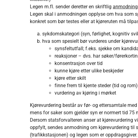
Legen m.fl. sender deretter en skriftlig
anmodning o
Legen skal i anmodningen opplyse om hva som spes
konkret som bør testes eller at kjøreruten må tilp
sykdomskategori (syn, førlighet, kognitiv sv
hva som spesielt bør vurderes under kjørevu
synsfeltutfall; f.eks. sjekke om kandi
reaksjoner – dvs. har søker/førerkortin
konsentrasjon over tid
kunne kjøre etter ulike beskjeder
kjøre etter skilt
finne frem til kjente steder (tid og rom)
vurdering av kjøring i mørket
Kjørevurdering består av før- og ettersamtale med sen
mens for saker som gjelder syn er normert tid 75 m
Dersom statsforvalteren anser at kjørevurdering vil
oppfylt, sendes anmodning om kjørevurdering til 
(trafikkstasjonen) og legen som er oppdragsgiver.