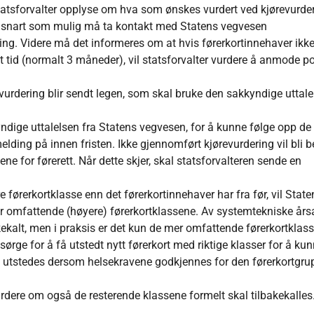
statsforvalter opplyse om hva som ønskes vurdert ved kjørevurde
å snart som mulig må ta kontakt med Statens vegvesen
dering. Videre må det informeres om at hvis førerkortinnehaver ikk
 tid (normalt 3 måneder), vil statsforvalter vurdere å anmode po
urdering blir sendt legen, som skal bruke den sakkyndige uttale
yndige uttalelsen fra Statens vegvesen, for å kunne følge opp de
ing på innen fristen. Ikke gjennomført kjørevurdering vil bli b
ne for førerett. Når dette skjer, skal statsforvalteren sende en
førerkortklasse enn det førerkortinnehaver har fra før, vil State
r omfattende (høyere) førerkortklassene. Av systemtekniske årsa
lbakekalt, men i praksis er det kun de mer omfattende førerkortklas
sørge for å få utstedt nytt førerkort med riktige klasser for å kun
må utstedes dersom helsekravene godkjennes for den førerkortgr
ere om også de resterende klassene formelt skal tilbakekalles.