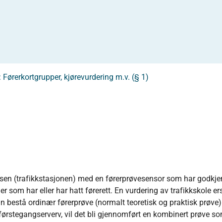
: Førerkortgrupper, kjørevurdering m.v. (§ 1)
sen (trafikkstasjonen) med en førerprøvesensor som har godkj
r som har eller har hatt førerett. En vurdering av trafikkskole ers
 bestå ordinær førerprøve (normalt teoretisk og praktisk prøve)
 førstegangserverv, vil det bli gjennomført en kombinert prøve so