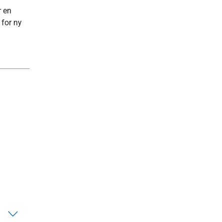
r en
 for ny