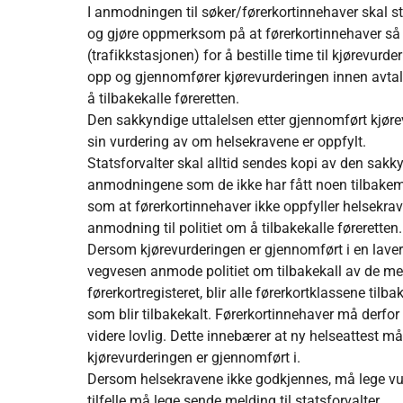
I anmodningen til søker/førerkortinnehaver skal 
og gjøre oppmerksom på at førerkortinnehaver s
(trafikkstasjonen) for å bestille time til kjørevur
opp og gjennomfører kjørevurderingen innen avtalt
å tilbakekalle føreretten.
Den sakkyndige uttalelsen etter gjennomført kjørev
sin vurdering av om helsekravene er oppfylt.
Statsforvalter skal alltid sendes kopi av den sakk
anmodningene som de ikke har fått noen tilbakemeld
som at førerkortinnehaver ikke oppfyller helsekrave
anmodning til politiet om å tilbakekalle føreretten.
Dersom kjørevurderingen er gjennomført i en lavere 
vegvesen anmode politiet om tilbakekall av de me
førerkortregisteret, blir alle førerkortklassene ti
som blir tilbakekalt. Førerkortinnehaver må derfor 
videre lovlig. Dette innebærer at ny helseattest 
kjørevurderingen er gjennomført i.
Dersom helsekravene ikke godkjennes, må lege vurd
tilfelle må lege sende melding til statsforvalter.