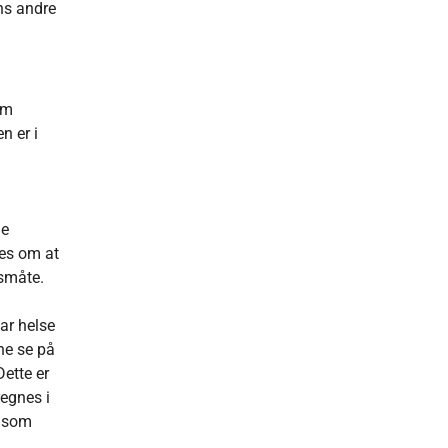
ens andre
om
n er i
de
res om at
gsmåte.
ar helse
rne se på
ette er
regnes i
s som