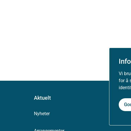
Inf
Vi br
for å 
ident
Aktuelt
Go
Nyheter
Arrangementer