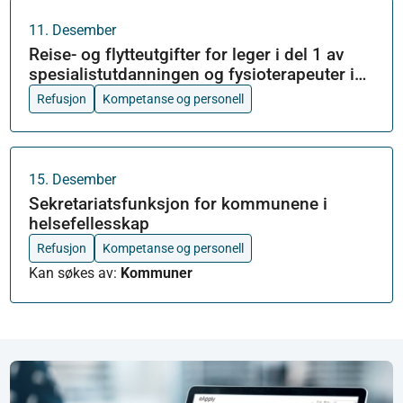
11
.
Desember
Reise- og flytteutgifter for leger i del 1 av
spesialistutdanningen og fysioterapeuter i
turnus
Refusjon
Kompetanse og personell
15
.
Desember
Sekretariatsfunksjon for kommunene i
helsefellesskap
Refusjon
Kompetanse og personell
Kan søkes av
:
Kommuner