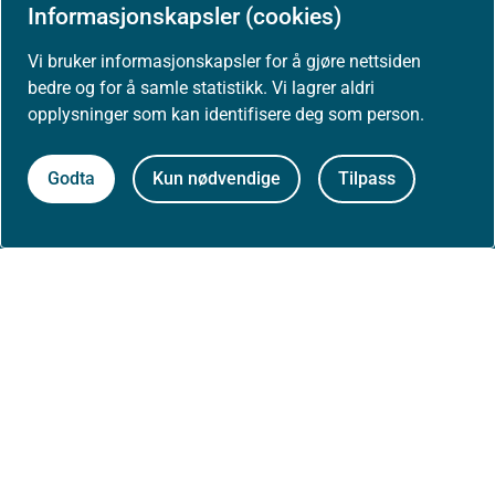
Informasjonskapsler (cookies)
Kontakt oss
Vi bruker informasjonskapsler for å gjøre nettsiden
bedre og for å samle statistikk. Vi lagrer aldri
Postadresse:
opplysninger som kan identifisere deg som person.
Helsedirektoratet
Postboks 220, Skøyen
0213 Oslo
Godta
Kun nødvendige
Tilpass
Aktuelt
Nyheter